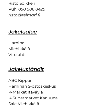
Risto Soikkeli
Puh.
050 586 8429
risto@reimari.fi
Jakelualue
Hamina
Miehikkälä
Virolahti
Jakeluständit
ABC Kippari
Haminan S-ostoskeskus
K-Market Itäväylä
K-Supermarket Kanuuna
Sale Miehikkälä