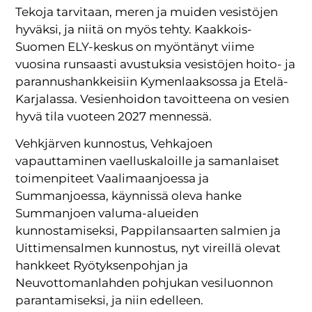
Tekoja tarvitaan, meren ja muiden vesistöjen
hyväksi, ja niitä on myös tehty. Kaakkois-
Suomen ELY-keskus on myöntänyt viime
vuosina runsaasti avustuksia vesistöjen hoito- ja
parannushankkeisiin Kymenlaaksossa ja Etelä-
Karjalassa. Vesienhoidon tavoitteena on vesien
hyvä tila vuoteen 2027 mennessä.
Vehkjärven kunnostus, Vehkajoen
vapauttaminen vaelluskaloille ja samanlaiset
toimenpiteet Vaalimaanjoessa ja
Summanjoessa, käynnissä oleva hanke
Summanjoen valuma-alueiden
kunnostamiseksi, Pappilansaarten salmien ja
Uittimensalmen kunnostus, nyt vireillä olevat
hankkeet Ryötyksenpohjan ja
Neuvottomanlahden pohjukan vesiluonnon
parantamiseksi, ja niin edelleen.