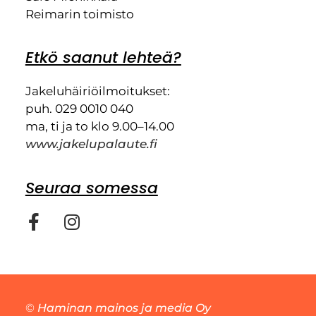
Reimarin toimisto
Etkö saanut lehteä?
Jakeluhäiriöilmoitukset:
puh. 029 0010 040
ma, ti ja to klo 9.00–14.00
www.jakelupalaute.fi
Seuraa somessa
©
Haminan mainos ja media Oy