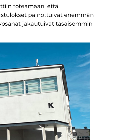
ttiin toteamaan, että
imistulokset painottuivat enemmän
rvosanat jakautuivat tasaisemmin