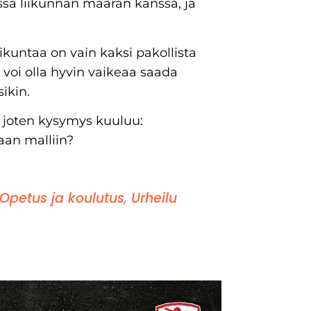
ssä liikunnan määrän kanssa, ja
ikuntaa on vain kaksi pakollista
voi olla hyvin vaikeaa saada
ikin.
a, joten kysymys kuuluu:
an malliin?
Opetus ja koulutus
,
Urheilu