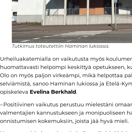
Tutkimus toteutettiin Haminan lukiossa.
Urheiluakatemialla on vaikutusta myös koulumen
huomattavasti helpompi keskittyä opetukseen, k
Olo on myös paljon virkeämpi, mikä helpottaa pal
selviämistä, sanoo Haminan lukiossa ja Etelä-K
opiskeleva
Evelina Berkhald
.
– Positiivinen vaikutus perustuu mielestäni oma
valmentajien kannustukseen ja monipuoliseen ha
onnistumisen kokemuksiin, joista jää hyvä mieli.