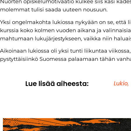
Nuorten opiskelumotivaatio kulkee siis käsi käde
molemmat tulisi saada uuteen nousuun.
Yksi ongelmakohta lukiossa nykyään on se, että li
kurssia koko kolmen vuoden aikana ja valinnaisia 
mahtumaan lukujärjestykseen, vaikka niin haluais
Aikoinaan lukiossa oli yksi tunti liikuntaa viikoss
pystyttäisiinkö Suomessa palaamaan tähän vanha
Lue lisää aiheesta:
Lukio
,