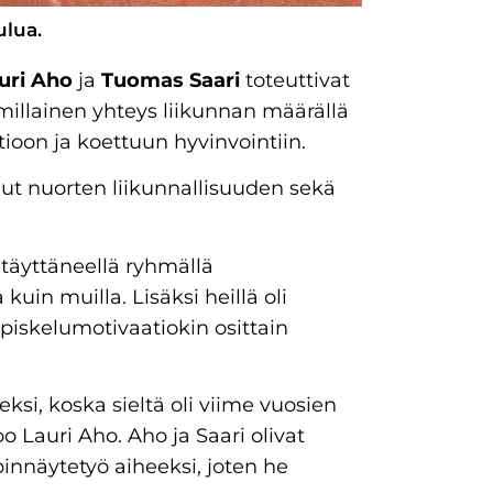
ulua.
uri Aho
ja
Tuomas Saari
toteuttivat
millainen yhteys liikunnan määrällä
tioon ja koettuun hyvinvointiin.
ut nuorten liikunnallisuuden sekä
 täyttäneellä ryhmällä
uin muilla. Lisäksi heillä oli
iskelumotivaatiokin osittain
si, koska sieltä oli viime vuosien
 Lauri Aho. Aho ja Saari olivat
opinnäytetyö aiheeksi, joten he