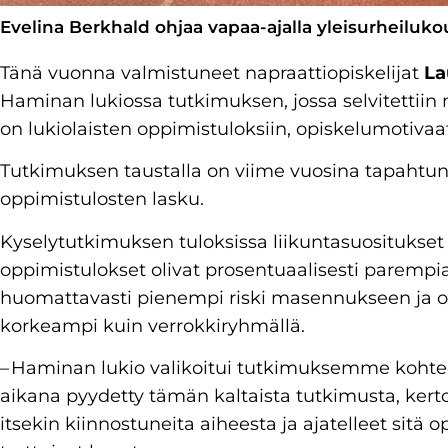
Evelina Berkhald ohjaa vapaa-ajalla yleisurheiluko
Tänä vuonna valmistuneet napraattiopiskelijat
La
Haminan lukiossa tutkimuksen, jossa selvitettiin 
on lukiolaisten oppimistuloksiin, opiskelumotivaa
Tutkimuksen taustalla on viime vuosina tapahtun
oppimistulosten lasku.
Kyselytutkimuksen tuloksissa liikuntasuositukset
oppimistulokset olivat prosentuaalisesti parempia k
huomattavasti pienempi riski masennukseen ja op
korkeampi kuin verrokkiryhmällä.
– Haminan lukio valikoitui tutkimuksemme kohteek
aikana pyydetty tämän kaltaista tutkimusta, kertoo
itsekin kiinnostuneita aiheesta ja ajatelleet sitä 