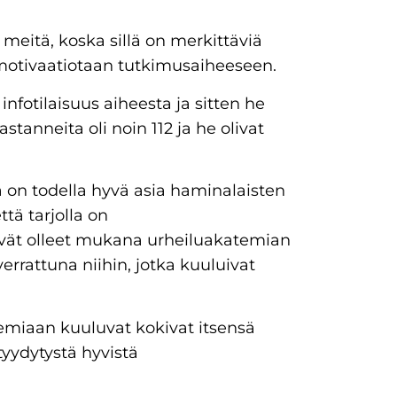
eitä, koska sillä on merkittäviä
 motivaatiotaan tutkimusaiheeseen.
infotilaisuus aiheesta ja sitten he
tanneita oli noin 112 ja he olivat
ä on todella hyvä asia haminalaisten
tä tarjolla on
eivät olleet mukana urheiluakatemian
errattuna niihin, jotka kuuluivat
temiaan kuuluvat kokivat itsensä
ydytystä hyvistä