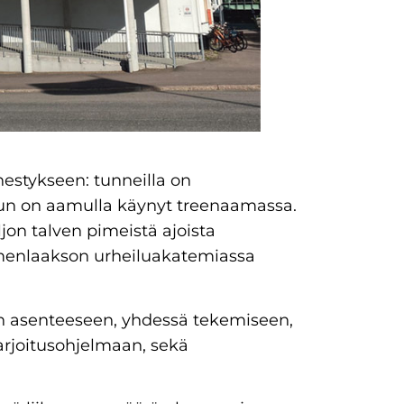
estykseen: tunneilla on
un on aamulla käynyt treenaamassa.
jon talven pimeistä ajoista
ymenlaakson urheiluakatemiassa
an asenteeseen, yhdessä tekemiseen,
rjoitusohjelmaan, sekä