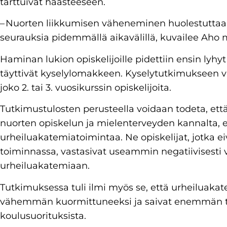
tarttuivat haasteeseen.
– Nuorten liikkumisen väheneminen huolestuttaa m
seurauksia pidemmällä aikavälillä, kuvailee Aho
Haminan lukion opiskelijoille pidettiin ensin lyhyt 
täyttivät kyselylomakkeen. Kyselytutkimukseen vas
joko 2. tai 3. vuosikurssin opiskelijoita.
Tutkimustulosten perusteella voidaan todeta, ett
nuorten opiskelun ja mielenterveyden kannalta, et
urheiluakatemiatoimintaa. Ne opiskelijat, jotka 
toiminnassa, vastasivat useammin negatiivisesti v
urheiluakatemiaan.
Tutkimuksessa tuli ilmi myös se, että urheiluaka
vähemmän kuormittuneeksi ja saivat enemmän ty
koulusuorituksista.