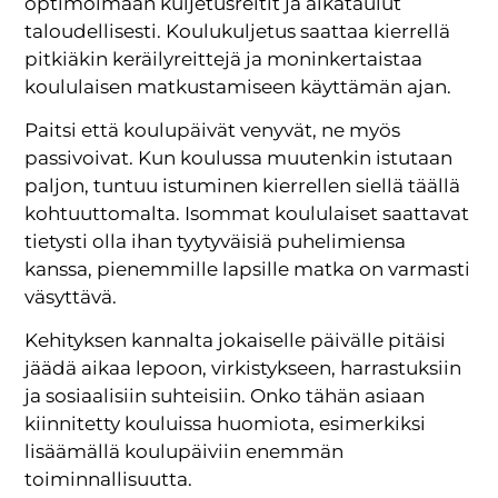
optimoimaan kuljetusreitit ja aikataulut
taloudellisesti. Koulukuljetus saattaa kierrellä
pitkiäkin keräilyreittejä ja moninkertaistaa
koululaisen matkustamiseen käyttämän ajan.
Paitsi että koulupäivät venyvät, ne myös
passivoivat. Kun koulussa muutenkin istutaan
paljon, tuntuu istuminen kierrellen siellä täällä
kohtuuttomalta. Isommat koululaiset saattavat
tietysti olla ihan tyytyväisiä puhelimiensa
kanssa, pienemmille lapsille matka on varmasti
väsyttävä.
Kehityksen kannalta jokaiselle päivälle pitäisi
jäädä aikaa lepoon, virkistykseen, harrastuksiin
ja sosiaalisiin suhteisiin. Onko tähän asiaan
kiinnitetty kouluissa huomiota, esimerkiksi
lisäämällä koulupäiviin enemmän
toiminnallisuutta.