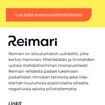
Lue lisää mainosvaihtoehdoista
Reimari on sitoutumaton uutislehti, joka
kertoo Haminan, Miehikkälän ja Virolahden
uutisia mahdollisimman monipuolisesti.
Reimari-lehdestä pääset lukemaan
paikallisten ihmisten tarinoita sekä liike-
elämän kuulumisia positiivisella otteella,
negatiivisia asioita piilottelematta.
Linkit