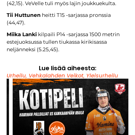
(42,15). VeVelle tuli myös lajin joukkuekulta.
Tii Huttunen
heitti T15 -sarjassa pronssia
(44,47).
Miika Lanki
kilpaili P14 -sarjassa 1500 metrin
estejuoksussa tullen tiukassa kirikisassa
neljänneksi (5.25,45).
Lue lisää aiheesta:
Urheilu
,
Vehkalahden Veikot
,
Yleisurheilu