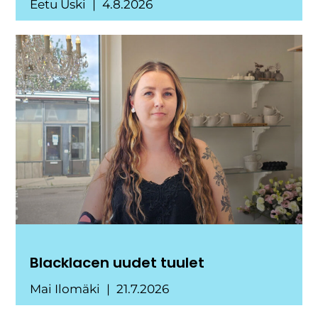
Eetu Uski
4.8.2026
Blacklacen uudet tuulet
Mai Ilomäki
21.7.2026