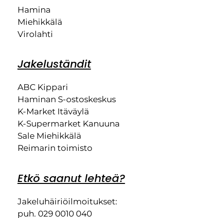
Hamina
Miehikkälä
Virolahti
Jakeluständit
ABC Kippari
Haminan S-ostoskeskus
K-Market Itäväylä
K-Supermarket Kanuuna
Sale Miehikkälä
Reimarin toimisto
Etkö saanut lehteä?
Jakeluhäiriöilmoitukset:
puh. 029 0010 040