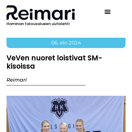
Haminan talousalueen uutislehti
06. elo 2024
VeVen nuoret loistivat SM-
kisoissa
Reimari