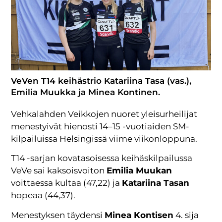
VeVen T14 keihästrio Katariina Tasa (vas.),
Emilia Muukka ja Minea Kontinen.
Vehkalahden Veikkojen nuoret yleisurheilijat
menestyivät hienosti 14–15 -vuotiaiden SM-
kilpailuissa Helsingissä viime viikonloppuna.
T14 -sarjan kovatasoisessa keihäskilpailussa
VeVe sai kaksoisvoiton
Emilia Muukan
voittaessa kultaa (47,22) ja
Katariina Tasan
hopeaa (44,37).
Menestyksen täydensi
Minea Kontisen
4. sija