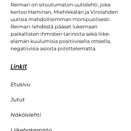
Reimari on sitoutumaton uutislehti, joka
kertoo Haminan, Miehikkälän ja Virolahden
uutisia mahdollisimman monipuolisesti.
Reimari-lehdestä pääset lukemaan
paikallisten ihmisten tarinoita sekä liike-
elämän kuulumisia positiivisella otteella,
negatiivisia asioita piilottelematta.
Linkit
Etusivu
Jutut
Näköislehti
Liikehakemisto