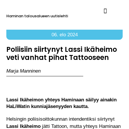
Haminan talousalueen uutislehti
Ilmoita Reimarissa
06. elo 2024
Poliisiin siirtynyt Lassi Ikäheimo
veti vanhat pihat Tattooseen
Marja Manninen
Lassi Ikäheimon yhteys Haminaan säilyy ainakin
HaLiWatin kunniajäsenyyden kautta.
Helsingin poliisisoittokunnan intendentiksi siirtynyt
Lassi Ikäheimo
jätti Tattoon, mutta yhteys Haminaan