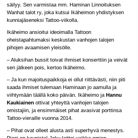
säilyy. Sen varmistaa mm. Haminan Linnoituksen
Wanhat talot ry, joka kutsui Ikäheimon yhdistyksen
kunniajäseneksi Tattoo-viikolla.
Ikäheimo ansioitui ideoimalla Tattoon
oheistapahtumaksi keskustan vanhojen talojen
pihojen avaamisen yleisölle.
– Aluksihan bussit toivat ihmiset konserttiin ja veivät
sen jälkeen pois, kertoo Ikäheimo.
– Ja kun majoituspaikkoja ei ollut riittävästi, niin piti
saada ihmiset tulemaan Haminaan jo aamulla ja
viihtymään täällä koko päivän. Ikäheimo ja
Hannu
Kaukiainen
ottivat yhteyttä vanhojen talojen
omistajiin, ja ensimmäiset pihat avasivat porttinsa
Tattoo-vieraille vuonna 2014.
– Pihat ovat olleet alusta asti superhyvä menestys.