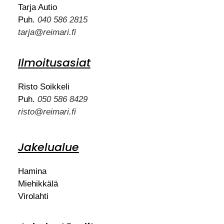
Tarja Autio
Puh.
040 586 2815
tarja@reimari.fi
Ilmoitusasiat
Risto Soikkeli
Puh.
050 586 8429
risto@reimari.fi
Jakelualue
Hamina
Miehikkälä
Virolahti