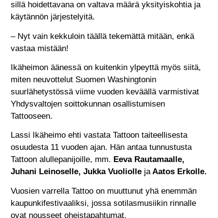
sillä hoidettavana on valtava määrä yksityiskohtia ja
käytännön järjestelyitä.
– Nyt vain kekkuloin täällä tekemättä mitään, enkä
vastaa mistään!
Ikäheimon äänessä on kuitenkin ylpeyttä myös siitä,
miten neuvottelut Suomen Washingtonin
suurlähetystössä viime vuoden keväällä varmistivat
Yhdysvaltojen soittokunnan osallistumisen
Tattooseen.
Lassi Ikäheimo ehti vastata Tattoon taiteellisesta
osuudesta 11 vuoden ajan. Hän antaa tunnustusta
Tattoon alullepanijoille, mm.
Eeva Rautamaalle,
Juhani Leinoselle, Jukka Vuoliolle
ja
Aatos Erkolle.
Vuosien varrella Tattoo on muuttunut yhä enemmän
kaupunkifestivaaliksi, jossa sotilasmusiikin rinnalle
ovat nousseet oheistapahtumat.