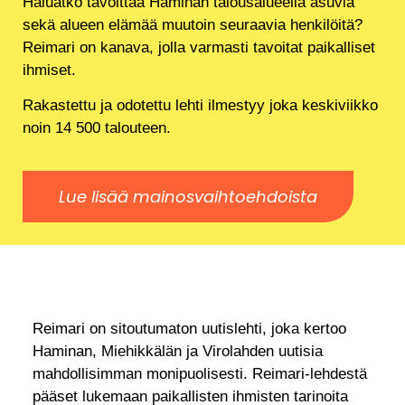
Haluatko tavoittaa Haminan talousalueella asuvia
sekä alueen elämää muutoin seuraavia henkilöitä?
Reimari on kanava, jolla varmasti tavoitat paikalliset
ihmiset.
Rakastettu ja odotettu lehti ilmestyy joka keskiviikko
noin 14 500 talouteen.
Lue lisää mainosvaihtoehdoista
Reimari on sitoutumaton uutislehti, joka kertoo
Haminan, Miehikkälän ja Virolahden uutisia
mahdollisimman monipuolisesti. Reimari-lehdestä
pääset lukemaan paikallisten ihmisten tarinoita