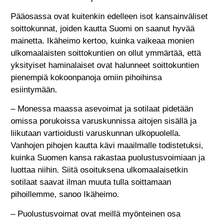
Pääosassa ovat kuitenkin edelleen isot kansainväliset
soittokunnat, joiden kautta Suomi on saanut hyvää
mainetta. Ikäheimo kertoo, kuinka vaikeaa monien
ulkomaalaisten soittokuntien on ollut ymmärtää, että
yksityiset haminalaiset ovat halunneet soittokuntien
pienempiä kokoonpanoja omiin pihoihinsa
esiintymään.
– Monessa maassa asevoimat ja sotilaat pidetään
omissa porukoissa varuskunnissa aitojen sisällä ja
liikutaan vartioidusti varuskunnan ulkopuolella.
Vanhojen pihojen kautta kävi maailmalle todistetuksi,
kuinka Suomen kansa rakastaa puolustusvoimiaan ja
luottaa niihin. Siitä osoituksena ulkomaalaisetkin
sotilaat saavat ilman muuta tulla soittamaan
pihoillemme, sanoo Ikäheimo.
– Puolustusvoimat ovat meillä myönteinen osa