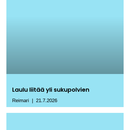
Laulu liitää yli sukupolvien
Reimari
21.7.2026