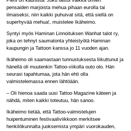
Pieni on kaunista! Joku laittoi vaikka omien
pensaiden marjoista mehua pihaan eurolla tai
ilmaiseksi, niin kaikki puhuivat sitä, että siellä on
superhyvää mehua!, muistelee Ikäheimo.
Syntyi myös Haminan Linnoituksen Wanhat talot ry,
joka on tehnyt saumatonta yhteistyötä Haminan
kaupungin ja Tattoon kanssa jo 11 vuoden ajan.
Ikäheimo oli saamastaan tunnustuksesta liikuttunut ja
hänellä oli muutenkin Tattoo-viikolla outo olo. Hän
seurasi tapahtumaa, jota hän ehti olla
valmistelemassa ennen lähtöään.
– Oli hienoa saada uusi Tattoo Magazine käteen ja
nähdä, miten kaikki toteutuu, hän sanoo.
Ikäheimo tietää, että Tattoo-valmistelujen
huipentuminen festivaaliviikkoon merkitsee
henkilökunnalta juoksemista ympäri vuorokauden,