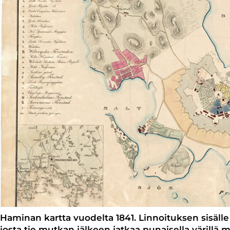
Haminan kartta vuodelta 1841. Linnoituksen sisäll
josta tie mutkan jälkeen jatkaa punaisella värillä