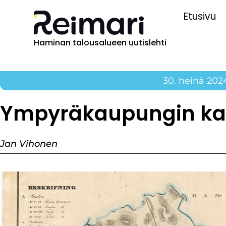
Etusivu
Haminan talousalueen uutislehti
30. heinä 202
Ympyräkaupungin kat
Jan Vihonen