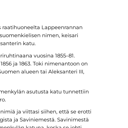
 raatihuoneelta Lappeenrannan
ä suomenkielisen nimen, keisari
santerin katu.
uriruhtinaana vuosina 1855–81.
, 1856 ja 1863. Toki nimenantoon on
 Suomen alueen tai Aleksanteri III,
menkylän asutusta katu tunnettiin
ro.
iä ja viittasi siihen, että se erotti
sta ja Saviniemestä. Savinimestä
menkylän katuna, koska se johti