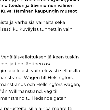
Linnoitteiden ja Saviniemen välinen
a. Kuva: Haminan kaupungin museot
sta ja varhaisia vaiheita sekä
sesti kulkuväylät tunnettiin vain
Venäläisvalloituksen jälkeen tuskin
een, ja tien läntinen osa
rajalle asti vaihtelevasti sellaisilla
lmanstrand, Wägen till Helsingfors,
lmanstrands och Hellsingfors wägen,
rån Willmanstrand, väg till
llmanstrand tull ledande gatan.
ä perusteita, sillä ainoa maareitti