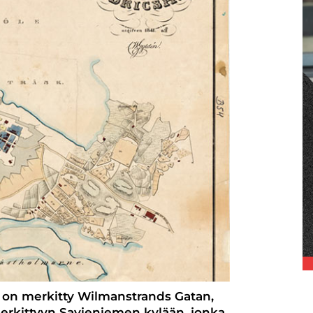
e on merkitty Wilmanstrands Gatan,
 merkittyyn Savieniemen kylään, jonka