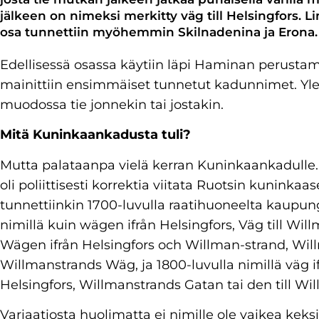
jälkeen on nimeksi merkitty väg till Helsingfors. 
osa tunnettiin myöhemmin Skilnadenina ja Eron
Edellisessä osassa käytiin läpi Haminan perustami
mainittiin ensimmäiset tunnetut kadunnimet. Ylei
muodossa tie jonnekin tai jostakin.
Mitä Kuninkaankadusta tuli?
Mutta palataanpa vielä kerran Kuninkaankadulle. 
oli poliittisesti korrektia viitata Ruotsin kuninkaas
tunnettiinkin 1700-luvulla raatihuoneelta kaupungin 
nimillä kuin wägen ifrån Helsingfors, Väg till Wil
Wägen ifrån Helsingfors och Willman-strand, Wil
Willmanstrands Wäg, ja 1800-luvulla nimillä väg if
Helsingfors, Willmanstrands Gatan tai den till Wi
Variaatiosta huolimatta ei nimille ole vaikea keksi