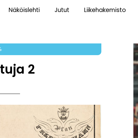
Näköislehti
Jutut
Liikehakemisto
4
uja 2