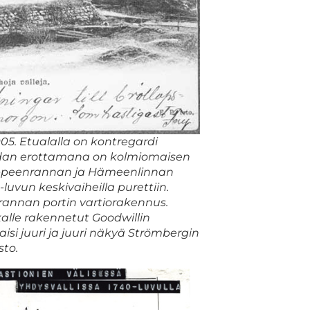
5. Etualalla on kontregardi
udan erottamana on kolmiomaisen
Lappeenrannan ja Hämeenlinnan
0-luvun keskivaiheilla purettiin.
nnan portin vartiorakennus.
lle rakennetut Goodwillin
aisi juuri ja juuri näkyä Strömbergin
to.