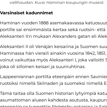
vallihaudan. Kuva: Haminan kaupungin museot.
Varsinaiset kadunnimet
Haminan vuoden 1888 asemakaavassa katuosuus
portille sai ensimmäistä kertaa sekä ruotsin- ett
Aleksanteri II:n mukaan Alexanders gatan eli Alek
Aleksanteri II oli Venäjän keisarina ja Suomen su
Haminassa hän vieraili ainakin vuosina 1842, 1851
voinut vaikuttaa myös Aleksanteri I, joka valloitti
joka oli silloinen keisari ja suuriruhtinas.
Lappeenrannan portilta eteenpäin ennen Savinie
ruotsiksi nimellä Skilnaden ja suomeksi nimellä E
Tämä taitaa olla Suomen historian lyhyimpiä katunim
asumattoman alueen kahdesta asutusta, kaupungi
eteenpäin se tunnettiin Strömsby gatanina ja Sal