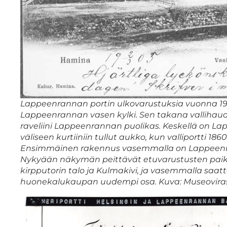
Lappeenrannan portin ulkovarustuksia vuonna 190
Lappeenrannan vasen kylki. Sen takana valliha
raveliini Lappeenrannan puolikas. Keskellä on 
väliseen kurtiiniin tullut aukko, kun valliportti 186
Ensimmäinen rakennus vasemmalla on Lappeenra
Nykyään näkymän peittävät etuvarustusten paika
kirpputorin talo ja Kulmakivi, ja vasemmalla saatt
huonekalukaupan uudempi osa. Kuva: Museoviras