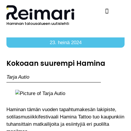
Haminan talousalueen uutislehti
Ilmoita Reimarissa
23. heinä 2024
Kokoaan suurempi Hamina
Tarja Autio
Haminan tämän vuoden tapahtumakesän lakipiste,
sotilasmusiikkifestivaali Hamina Tattoo tuo kaupunkiin
tuhansittain matkailijoita ja esiintyjiä eri puolilta