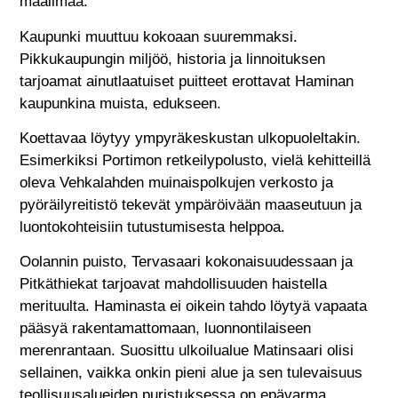
maailmaa.
Kaupunki muuttuu kokoaan suuremmaksi.
Pikkukaupungin miljöö, historia ja linnoituksen
tarjoamat ainutlaatuiset puitteet erottavat Haminan
kaupunkina muista, edukseen.
Koettavaa löytyy ympyräkeskustan ulkopuoleltakin.
Esimerkiksi Portimon retkeilypolusto, vielä kehitteillä
oleva Vehkalahden muinaispolkujen verkosto ja
pyöräilyreitistö tekevät ympäröivään maaseutuun ja
luontokohteisiin tutustumisesta helppoa.
Oolannin puisto, Tervasaari kokonaisuudessaan ja
Pitkäthiekat tarjoavat mahdollisuuden haistella
merituulta. Haminasta ei oikein tahdo löytyä vapaata
pääsyä rakentamattomaan, luonnontilaiseen
merenrantaan. Suosittu ulkoilualue Matinsaari olisi
sellainen, vaikka onkin pieni alue ja sen tulevaisuus
teollisuusalueiden puristuksessa on epävarma.