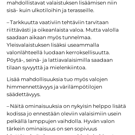
mahdollistavat valaistuksen lisäämisen niin
sisä- kuin ulkotiloihin ja terasseille.
– Tarkkuutta vaativiin tehtäviin tarvitaan
riittävästi ja oikeanlaista valoa. Mutta valolla
saadaan aikaan myös tunnelmaa.
Yleisvalaistuksen lisäksi useammalla
valonlähteellä luodaan kerroksellisuutta.
Pöytä-, seinä- ja lattiavalaisimilla saadaan
tilaan syvyyttä ja mielenkiintoa.
Lisää mahdollisuuksia tuo myös valojen
himmennettävyys ja värilämpötilojen
säädettävyys.
– Näitä ominaisuuksia on nykyisin helppo lisätä
kodissa jo ennestään oleviin valaisimiin usein
pelkällä lamppujen vaihdolla. Hyvän valon
tärkein ominaisuus on sen sopivuus