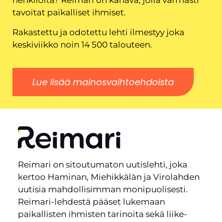
henkilöitä? Reimari on kanava, jolla varmasti
tavoitat paikalliset ihmiset.
Rakastettu ja odotettu lehti ilmestyy joka
keskiviikko noin 14 500 talouteen.
Lue lisää mainosvaihtoehdoista
Reimari on sitoutumaton uutislehti, joka
kertoo Haminan, Miehikkälän ja Virolahden
uutisia mahdollisimman monipuolisesti.
Reimari-lehdestä pääset lukemaan
paikallisten ihmisten tarinoita sekä liike-