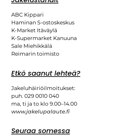
ABC Kippari
Haminan S-ostoskeskus
K-Market Itäväylä
K-Supermarket Kanuuna
Sale Miehikkälä
Reimarin toimisto
Etkö saanut lehteä?
Jakeluhäiriöilmoitukset:
puh. 029 0010 040
ma, ti ja to klo 9.00–14.00
www.jakelupalaute.fi
Seuraa somessa