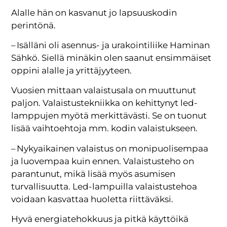
Alalle hän on kasvanut jo lapsuuskodin
perintönä.
– Isälläni oli asennus- ja urakointiliike Haminan
Sähkö. Siellä minäkin olen saanut ensimmäiset
oppini alalle ja yrittäjyyteen.
Vuosien mittaan valaistusala on muuttunut
paljon. Valaistustekniikka on kehittynyt led-
lamppujen myötä merkittävästi. Se on tuonut
lisää vaihtoehtoja mm. kodin valaistukseen.
– Nykyaikainen valaistus on monipuolisempaa
ja luovempaa kuin ennen. Valaistusteho on
parantunut, mikä lisää myös asumisen
turvallisuutta. Led-lampuilla valaistustehoa
voidaan kasvattaa huoletta riittäväksi.
Hyvä energiatehokkuus ja pitkä käyttöikä