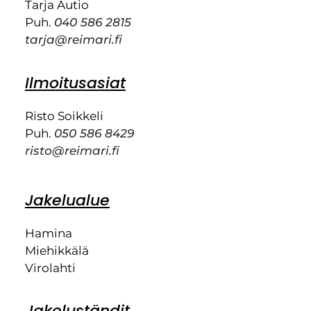
Tarja Autio
Puh.
040 586 2815
tarja@reimari.fi
Ilmoitusasiat
Risto Soikkeli
Puh.
050 586 8429
risto@reimari.fi
Jakelualue
Hamina
Miehikkälä
Virolahti
Jakeluständit