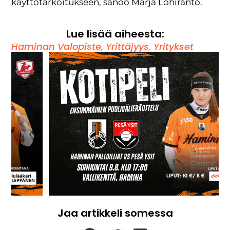
käyttötarkoitukseen, sanoo Marja Lohiranto.
Lue lisää aiheesta:
Haminan Valopiste
,
Yrittäjyys
,
Yritykset
Jaa artikkeli somessa