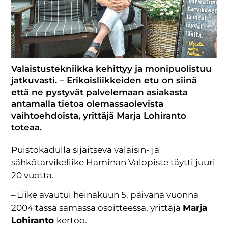
Valaistustekniikka kehittyy ja monipuolistuu
jatkuvasti. – Erikoisliikkeiden etu on siinä
että ne pystyvät palvelemaan asiakasta
antamalla tietoa olemassaolevista
vaihtoehdoista, yrittäjä Marja Lohiranto
toteaa.
Puistokadulla sijaitseva valaisin- ja
sähkötarvikeliike Haminan Valopiste täytti juuri
20 vuotta.
– Liike avautui heinäkuun 5. päivänä vuonna
2004 tässä samassa osoitteessa, yrittäjä
Marja
Lohiranto
kertoo.