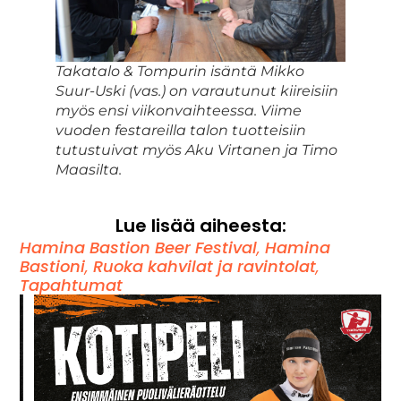
Takatalo & Tompurin isäntä Mikko
Suur-Uski (vas.) on varautunut kiireisiin
myös ensi viikonvaihteessa. Viime
vuoden festareilla talon tuotteisiin
tutustuivat myös Aku Virtanen ja Timo
Maasilta.
Lue lisää aiheesta:
Hamina Bastion Beer Festival
,
Hamina
Bastioni
,
Ruoka kahvilat ja ravintolat
,
Tapahtumat