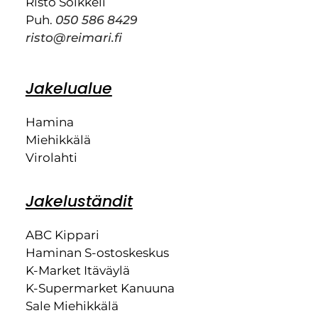
Risto Soikkeli
Puh.
050 586 8429
risto@reimari.fi
Jakelualue
Hamina
Miehikkälä
Virolahti
Jakeluständit
ABC Kippari
Haminan S-ostoskeskus
K-Market Itäväylä
K-Supermarket Kanuuna
Sale Miehikkälä