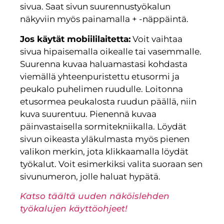
sivua. Saat sivun suurennustyökalun
näkyviin myös painamalla + -näppäintä.
Jos käytät mobiililaitetta:
Voit vaihtaa
sivua hipaisemalla oikealle tai vasemmalle.
Suurenna kuvaa haluamastasi kohdasta
viemällä yhteenpuristettu etusormi ja
peukalo puhelimen ruudulle. Loitonna
etusormea peukalosta ruudun päällä, niin
kuva suurentuu. Pienennä kuvaa
päinvastaisella sormitekniikalla. Löydät
sivun oikeasta yläkulmasta myös pienen
valikon merkin, jota klikkaamalla löydät
työkalut. Voit esimerkiksi valita suoraan sen
sivunumeron, jolle haluat hypätä.
Katso täältä uuden näköislehden
työkalujen käyttöohjeet!