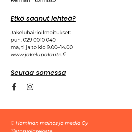
Reimarin toimisto
Etkö saanut lehteä?
Jakeluhäiriöilmoitukset:
puh. 029 0010 040
ma, ti ja to klo 9.00–14.00
www.jakelupalaute.fi
Seuraa somessa
©
Haminan mainos ja media Oy
Tietosuojaseloste