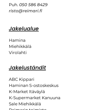
Puh.
050 586 8429
risto@reimari.fi
Jakelualue
Hamina
Miehikkälä
Virolahti
Jakeluständit
ABC Kippari
Haminan S-ostoskeskus
K-Market Itäväylä
K-Supermarket Kanuuna
Sale Miehikkälä