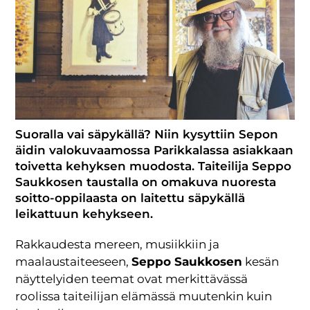
Suoralla vai säpykällä? Niin kysyttiin Sepon
äidin valokuvaamossa Parikkalassa asiakkaan
toivetta kehyksen muodosta. Taiteilija Seppo
Saukkosen taustalla on omakuva nuoresta
soitto-oppilaasta on laitettu säpykällä
leikattuun kehykseen.
Rakkaudesta mereen, musiikkiin ja
maalaustaiteeseen,
Seppo Saukkosen
kesän
näyttelyiden teemat ovat merkittävässä
roolissa taiteilijan elämässä muutenkin kuin