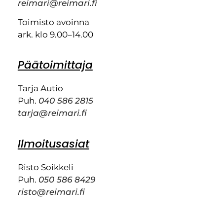
reimari@reimari.fi
Toimisto avoinna
ark. klo 9.00–14.00
Päätoimittaja
Tarja Autio
Puh.
040 586 2815
tarja@reimari.fi
Ilmoitusasiat
Risto Soikkeli
Puh.
050 586 8429
risto@reimari.fi