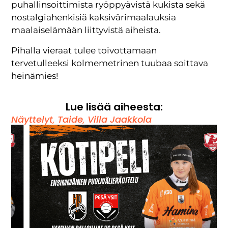
puhallinsoittimista ryöppyävistä kukista sekä
nostalgiahenkisiä kaksivärimaalauksia
maalaiselämään liittyvistä aiheista.
Pihalla vieraat tulee toivottamaan
tervetulleeksi kolmemetrinen tuubaa soittava
heinämies!
Lue lisää aiheesta:
Näyttelyt
,
Taide
,
Villa Jaakkola