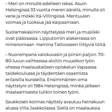
– Meri on minulle edelleen rakas. Asuin
Helsingissä 33 vuotta meren äärellä, minulla oli
vene ja mökki Itä-Villingissä. Merituulen
voimaa ja tuoksua jää kaipaamaan.
Suolamakasiinin näyttelyssä meri ja musiikki
ovat pääosassa. Lipputornin alakerrassa on
nimenomaan Hamina Tattooseen liittyviä töitä.
– Nuorempana valokuvasin ja piirsin paljon. 70-
80-luvun vaihteessa aloitin muusikon työn
ohessa maalaustaiteen opiskelun Vapaassa
taidekoulussa ja täydentäen osaamista
erilaisilla kursseilla. Ensimmäinen oma
näyttelyni oli 1984 Helsingissä, minkä jälkeen
maalaamisesta tulikin toinen työni.
Saukkosen kolmas näyttely avautuu heinäkuun
alussa Villa Jaakkolassa. Siellä on maalauksia