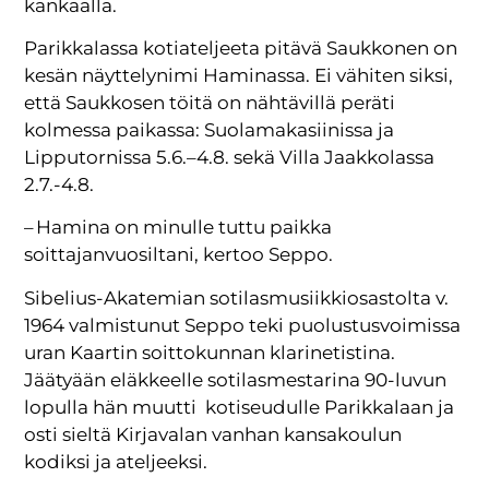
kankaalla.
Parikkalassa kotiateljeeta pitävä Saukkonen on
kesän näyttelynimi Haminassa. Ei vähiten siksi,
että Saukkosen töitä on nähtävillä peräti
kolmessa paikassa: Suolamakasiinissa ja
Lipputornissa 5.6.–4.8. sekä Villa Jaakkolassa
2.7.-4.8.
– Hamina on minulle tuttu paikka
soittajanvuosiltani, kertoo Seppo.
Sibelius-Akatemian sotilasmusiikkiosastolta v.
1964 valmistunut Seppo teki puolustusvoimissa
uran Kaartin soittokunnan klarinetistina.
Jäätyään eläkkeelle sotilasmestarina 90-luvun
lopulla hän muutti kotiseudulle Parikkalaan ja
osti sieltä Kirjavalan vanhan kansakoulun
kodiksi ja ateljeeksi.