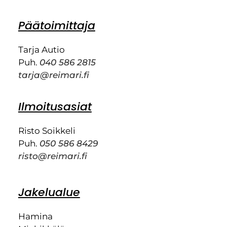
Päätoimittaja
Tarja Autio
Puh.
040 586 2815
tarja@reimari.fi
Ilmoitusasiat
Risto Soikkeli
Puh.
050 586 8429
risto@reimari.fi
Jakelualue
Hamina