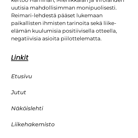
kertoo Haminan, Miehikkälän ja Virolahden
uutisia mahdollisimman monipuolisesti.
Reimari-lehdestä pääset lukemaan
paikallisten ihmisten tarinoita sekä liike-
elämän kuulumisia positiivisella otteella,
negatiivisia asioita piilottelematta.
Linkit
Etusivu
Jutut
Näköislehti
Liikehakemisto