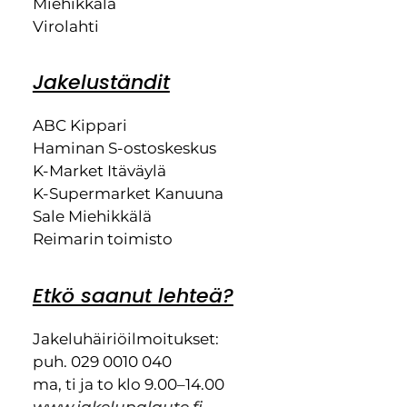
Miehikkälä
Virolahti
Jakeluständit
ABC Kippari
Haminan S-ostoskeskus
K-Market Itäväylä
K-Supermarket Kanuuna
Sale Miehikkälä
Reimarin toimisto
Etkö saanut lehteä?
Jakeluhäiriöilmoitukset:
puh. 029 0010 040
ma, ti ja to klo 9.00–14.00
www.jakelupalaute.fi