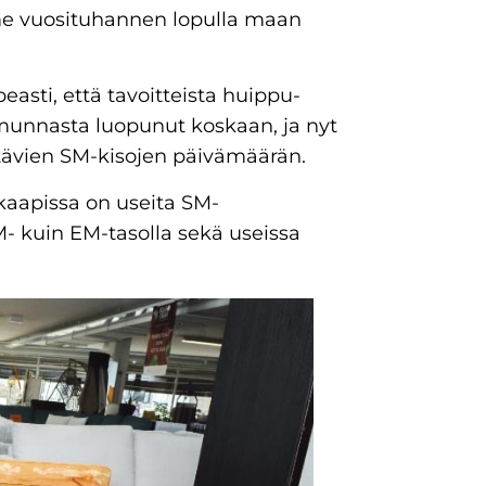
ime vuosituhannen lopulla maan
asti, että tavoitteista huippu-
mmunnasta luopunut koskaan, ja nyt
ttävien SM-kisojen päivämäärän.
kaapissa on useita SM-
- kuin EM-tasolla sekä useissa