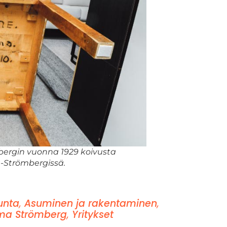
bergin vuonna 1929 koivusta
-Strömbergissä.
nta
,
Asuminen ja rakentaminen
,
ma Strömberg
,
Yritykset