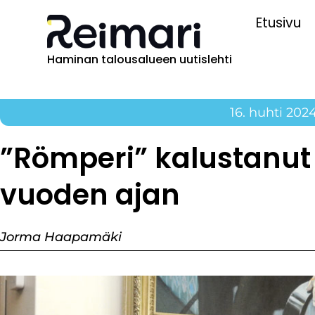
Etusivu
Haminan talousalueen uutislehti
16. huhti 202
”Römperi” kalustanut 
vuoden ajan
Jorma Haapamäki