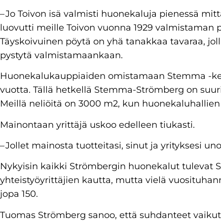
– Jo Toivon isä valmisti huonekaluja pienessä m
luovutti meille Toivon vuonna 1929 valmistaman p
Täyskoivuinen pöytä on yhä tanakkaa tavaraa, jollai
pystytä valmistamaankaan.
Huonekalukauppiaiden omistamaan Stemma -ket
vuotta. Tällä hetkellä Stemma-Strömberg on suu
Meillä neliöitä on 3000 m2, kun huonekaluhallie
Mainontaan yrittäjä uskoo edelleen tiukasti.
– Jollet mainosta tuotteitasi, sinut ja yrityksesi u
Nykyisin kaikki Strömbergin huonekalut tuleva
yhteistyöyrittäjien kautta, mutta vielä vuosituhan
jopa 150.
Tuomas Strömberg sanoo, että suhdanteet vaikut