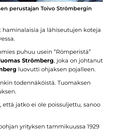
sen perustajan Toivo Strömbergin
aminalaisia ja lähiseutujen koteja
vessa.
unmies puhuu usein ”Römperistä”
Tuomas Strömberg
, joka on johtanut
mberg
luovutti ohjaksen pojalleen.
inkin todennäköistä. Tuomaksen
uksen.
 että jatko ei ole poissuljettu, sanoo
pohjan yrityksen tammikuussa 1929