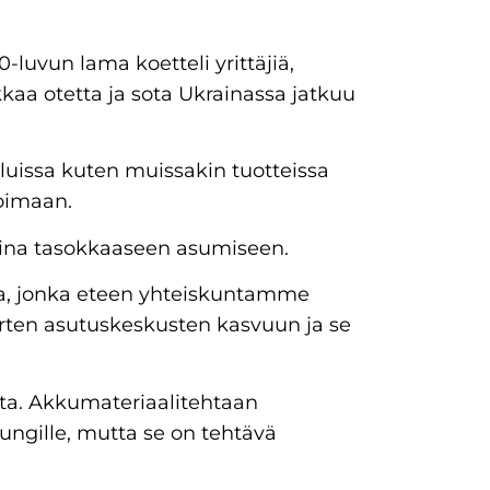
luvun lama koetteli yrittäjiä,
aa otetta ja sota Ukrainassa jatkuu
uissa kuten muissakin tuotteissa
koimaan.
ina tasokkaaseen asumiseen.
a, jonka eteen yhteiskuntamme
rten asutuskeskusten kasvuun ja se
utta. Akkumateriaalitehtaan
ungille, mutta se on tehtävä