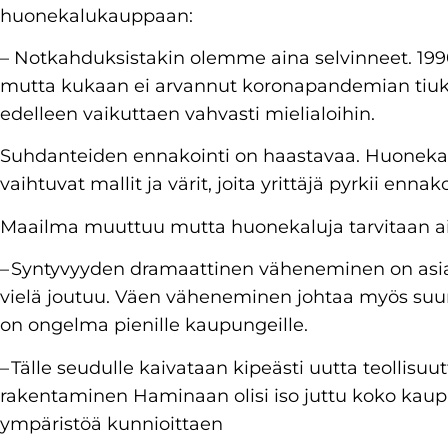
huonekalukauppaan:
– Notkahduksistakin olemme aina selvinneet. 1990-
mutta kukaan ei arvannut koronapandemian tiukk
edelleen vaikuttaen vahvasti mielialoihin.
Suhdanteiden ennakointi on haastavaa. Huonekal
vaihtuvat mallit ja värit, joita yrittäjä pyrkii enna
Maailma muuttuu mutta huonekaluja tarvitaan a
– Syntyvyyden dramaattinen väheneminen on asi
vielä joutuu. Väen väheneminen johtaa myös suu
on ongelma pienille kaupungeille.
– Tälle seudulle kaivataan kipeästi uutta teollisu
rakentaminen Haminaan olisi iso juttu koko kaup
ympäristöä kunnioittaen