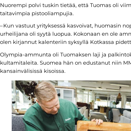
Nuorempi polvi tuskin tietää, että Tuomas oli vi
taitavimpia pistooliampujia.
– Kun vastuut yrityksessä kasvoivat, huomasin nope
urheilijana oli syytä luopua. Kokonaan en ole a
olen kirjannut kalenteriin syksyllä Kotkassa pide
Olympia-ammunta oli Tuomaksen laji ja palkinto
kultamitaleita. Suomea hän on edustanut niin MM
kansainvälisissä kisoissa.