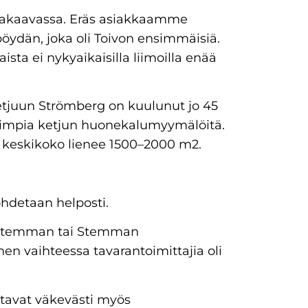
ittakaavassa. Eräs asiakkaamme
öydän, joka oli Toivon ensimmäisiä.
sta ei nykyaikaisilla liimoilla enää
juun Strömberg on kuulunut jo 45
rimpia ketjun huonekalumyymälöitä.
n keskikoko lienee 1500–2000 m2.
nohdetaan helposti.
t Stemman tai Stemman
nen vaihteessa tavarantoimittajia oli
tavat väkevästi myös