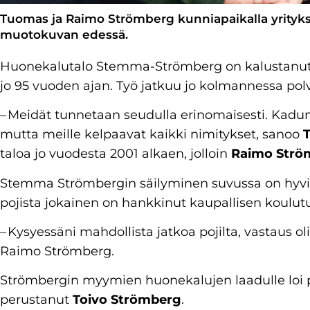
Tuomas ja Raimo Strömberg kunniapaikalla yrityk
muotokuvan edessä.
Huonekalutalo Stemma-Strömberg on kalustanut h
jo 95 vuoden ajan. Työ jatkuu jo kolmannessa pol
– Meidät tunnetaan seudulla erinomaisesti. Kad
mutta meille kelpaavat kaikki nimitykset, sanoo
taloa jo vuodesta 2001 alkaen, jolloin
Raimo Strö
Stemma Strömbergin säilyminen suvussa on hyv
pojista jokainen on hankkinut kaupallisen koulut
– Kysyessäni mahdollista jatkoa pojilta, vastaus oli,
Raimo Strömberg.
Strömbergin myymien huonekalujen laadulle loi 
perustanut
Toivo Strömberg
.