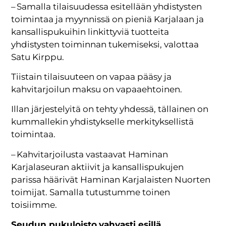
– Samalla tilaisuudessa esitellään yhdistysten
toimintaa ja myynnissä on pieniä Karjalaan ja
kansallispukuihin linkittyviä tuotteita
yhdistysten toiminnan tukemiseksi, valottaa
Satu Kirppu.
Tiistain tilaisuuteen on vapaa pääsy ja
kahvitarjoilun maksu on vapaaehtoinen.
Illan järjestelyitä on tehty yhdessä, tällainen on
kummallekin yhdistykselle merkityksellistä
toimintaa.
– Kahvitarjoilusta vastaavat Haminan
Karjalaseuran aktiivit ja kansallispukujen
parissa häärivät Haminan Karjalaisten Nuorten
toimijat. Samalla tutustumme toinen
toisiimme.
Seudun pukuloisto
vahvasti esillä