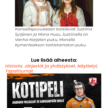
Kansallispuvuissaan koreilevat Justiina
Syrjänen ja Mona Husu. Justiinalla on
Vanha-Karjalan puku, Monalla
Kymenlaakson tarkistamaton puku.
Lue lisää aiheesta:
Historia
,
Järjestöt ja yhdistykset
,
Näyttelyt
,
Tapahtumat