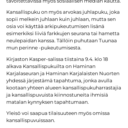
tavoitettavissa myös sosiaalisen median kautta.
Kansallispuku on myös arvokas juhlapuku, joka
sopii melkein juhlaan kuin juhlaan, mutta sen
osia voi käyttää arkipukeutumisen lisänä
esimerkiksi liiviä farkkujen seurana tai hametta
neulepaidan kanssa. Tällöin puhutaan Tuunaa
mun perinne -pukeutumisesta.
Kirjaston Kasper-salissa tiistaina 9.4. klo 18
alkava Kansallispukuilta on Haminan
Karjalaseuran ja Haminan Karjalaisten Nuorten
yhdessä järjestämä tapahtuma, jonka avulla
kootaan yhteen alueen kansallispukuharrastajia
ja kansallispuvuista kiinnostuneita ihmisiä
matalan kynnyksen tapahtumaan.
Yleisö voi saapua tilaisuuteen myös omissa
kansallispuvuissaan.