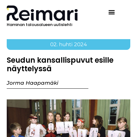
Haminan talousalueen uutislehti
Ilmoita Reimarissa
02. huhti 2024
Seudun kansallispuvut esille
näyttelyssä
Jorma Haapamäki