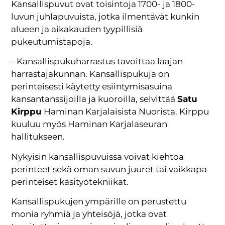
Kansallispuvut ovat toisintoja 1700- ja 1800-
luvun juhlapuvuista, jotka ilmentävät kunkin
alueen ja aikakauden tyypillisiä
pukeutumistapoja.
– Kansallispukuharrastus tavoittaa laajan
harrastajakunnan. Kansallispukuja on
perinteisesti käytetty esiintymisasuina
kansantanssijoilla ja kuoroilla, selvittää
Satu
Kirppu
Haminan Karjalaisista Nuorista. Kirppu
kuuluu myös Haminan Karjalaseuran
hallitukseen.
Nykyisin kansallispuvuissa voivat kiehtoa
perinteet sekä oman suvun juuret tai vaikkapa
perinteiset käsityötekniikat.
Kansallispukujen ympärille on perustettu
monia ryhmiä ja yhteisöjä, jotka ovat