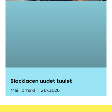
Blacklacen uudet tuulet
Mai Ilomäki
21.7.2026