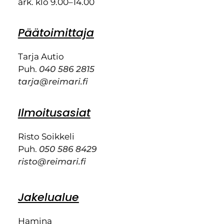
ark. klo 9.00–14.00
Päätoimittaja
Tarja Autio
Puh.
040 586 2815
tarja@reimari.fi
Ilmoitusasiat
Risto Soikkeli
Puh.
050 586 8429
risto@reimari.fi
Jakelualue
Hamina