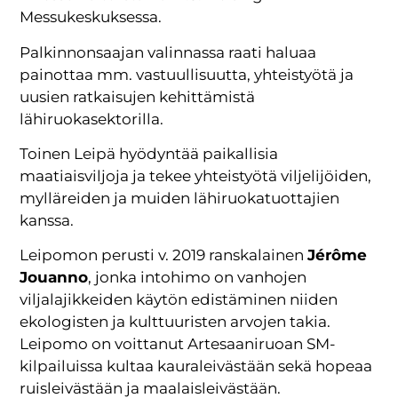
Messukeskuksessa.
Palkinnonsaajan valinnassa raati haluaa
painottaa mm. vastuullisuutta, yhteistyötä ja
uusien ratkaisujen kehittämistä
lähiruokasektorilla.
Toinen Leipä hyödyntää paikallisia
maatiaisviljoja ja tekee yhteistyötä viljelijöiden,
mylläreiden ja muiden lähiruokatuottajien
kanssa.
Leipomon perusti v. 2019 ranskalainen
Jérôme
Jouanno
, jonka intohimo on vanhojen
viljalajikkeiden käytön edistäminen niiden
ekologisten ja kulttuuristen arvojen takia.
Leipomo on voittanut Artesaaniruoan SM-
kilpailuissa kultaa kauraleivästään sekä hopeaa
ruisleivästään ja maalaisleivästään.