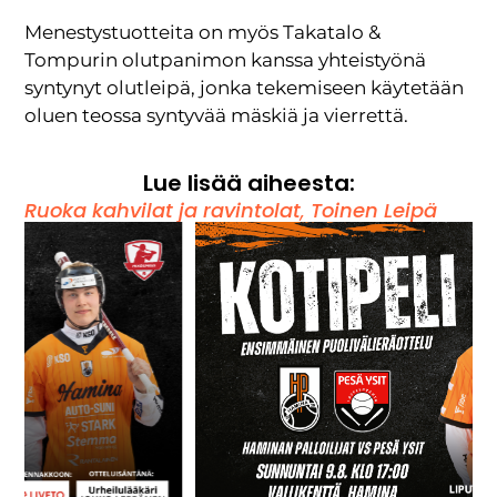
Menestystuotteita on myös Takatalo &
Tompurin olutpanimon kanssa yhteistyönä
syntynyt olutleipä, jonka tekemiseen käytetään
oluen teossa syntyvää mäskiä ja vierrettä.
Lue lisää aiheesta:
Ruoka kahvilat ja ravintolat
,
Toinen Leipä