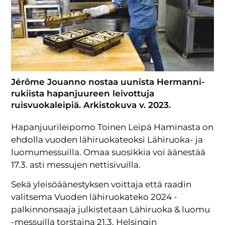
Jérôme Jouanno nostaa uunista Hermanni-
rukiista hapanjuureen leivottuja
ruisvuokaleipiä. Arkistokuva v. 2023.
Hapanjuurileipomo Toinen Leipä Haminasta on
ehdolla vuoden lähiruokateoksi Lähiruoka- ja
luomumessuilla. Omaa suosikkia voi äänestää
17.3. asti messujen nettisivuilla.
Sekä yleisöäänestyksen voittaja että raadin
valitsema Vuoden lähiruokateko 2024 -
palkinnonsaaja julkistetaan Lähiruoka & luomu
-messuilla torstaina 21.3. Helsingin