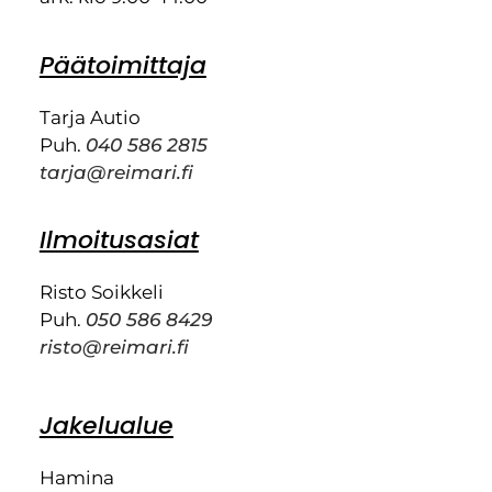
Päätoimittaja
Tarja Autio
Puh.
040 586 2815
tarja@reimari.fi
Ilmoitusasiat
Risto Soikkeli
Puh.
050 586 8429
risto@reimari.fi
Jakelualue
Hamina