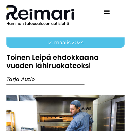
Haminan talousalueen uutislehti
12. maalis 2024
Toinen Leipä ehdokkaana
vuoden lähiruokateoksi
Tarja Autio