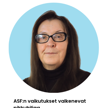
ASF:n vaikutukset valkenevat
pikkuhiljaa