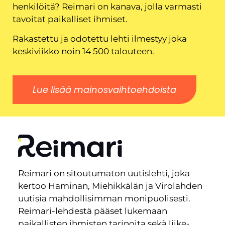
henkilöitä? Reimari on kanava, jolla varmasti
tavoitat paikalliset ihmiset.
Rakastettu ja odotettu lehti ilmestyy joka
keskiviikko noin 14 500 talouteen.
Lue lisää mainosvaihtoehdoista
Reimari on sitoutumaton uutislehti, joka
kertoo Haminan, Miehikkälän ja Virolahden
uutisia mahdollisimman monipuolisesti.
Reimari-lehdestä pääset lukemaan
paikallisten ihmisten tarinoita sekä liike-