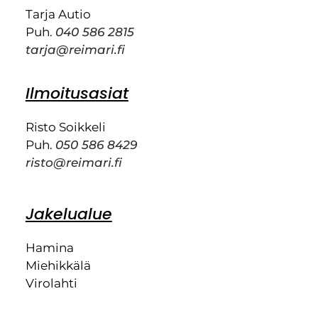
Tarja Autio
Puh.
040 586 2815
tarja@reimari.fi
Ilmoitusasiat
Risto Soikkeli
Puh.
050 586 8429
risto@reimari.fi
Jakelualue
Hamina
Miehikkälä
Virolahti