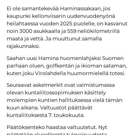
Ei ole samantekevää Haminassakaan, jos
kaupunki kellonviisarin uudenvuodenyönä
heilahtaessa vuoden 2025 puolelle, on kasvanut
noin 3000 asukkaalla ja 559 neliökilometrillä
maata ja vettä. Ja muuttunut samalla
rajakunnaksi.
Saahan uusi Hamina huomenlahjaksi Suomen
parhaan oluen, golfkentän ja ikioman sataman,
kuten joku Virolahdella huumormielellä totesi.
Seuraavat askelmerkit ovat valmistumassa
olevan kuntaliitossopimuksen käsittely
molempien kuntien hallituksessa vielä tämän
kuun aikana. Valtuustot päättävät
kuntaliitoksesta 7. toukokuuta.
Päätöksenteko haastaa valtuutetut. Nyt
päätetään alueellisesta tulevaisuudesta