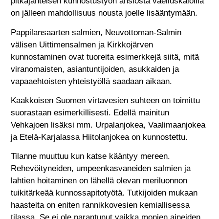
pitkäjänteisen kunnostustyön ansiosta vaelluskaloilla
on jälleen mahdollisuus nousta joelle lisääntymään.
Pappilansaarten salmien, Neuvottoman-Salmin
välisen Uittimensalmen ja Kirkkojärven
kunnostaminen ovat tuoreita esimerkkejä siitä, mitä
viranomaisten, asiantuntijoiden, asukkaiden ja
vapaaehtoisten yhteistyöllä saadaan aikaan.
Kaakkoisen Suomen virtavesien suhteen on toimittu
suorastaan esimerkillisesti. Edellä mainitun
Vehkajoen lisäksi mm. Urpalanjokea, Vaalimaanjokea
ja Etelä-Karjalassa Hiitolanjokea on kunnostettu.
Tilanne muuttuu kun katse kääntyy mereen.
Rehevöityneiden, umpeenkasvaneiden salmien ja
lahtien hoitaminen on lähellä olevan meriluonnon
tuikitärkeää kunnossapitotyötä. Tutkijoiden mukaan
haasteita on eniten rannikkovesien kemiallisessa
tilassa. Se ei ole parantunut vaikka monien aineiden