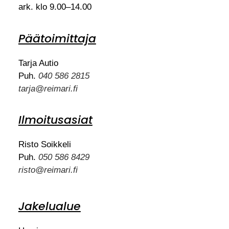
ark. klo 9.00–14.00
Päätoimittaja
Tarja Autio
Puh.
040 586 2815
tarja@reimari.fi
Ilmoitusasiat
Risto Soikkeli
Puh.
050 586 8429
risto@reimari.fi
Jakelualue