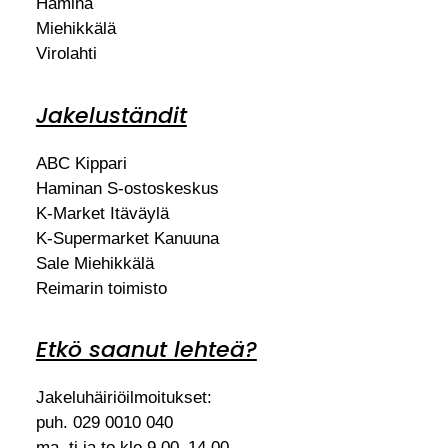
Hamina
Miehikkälä
Virolahti
Jakeluständit
ABC Kippari
Haminan S-ostoskeskus
K-Market Itäväylä
K-Supermarket Kanuuna
Sale Miehikkälä
Reimarin toimisto
Etkö saanut lehteä?
Jakeluhäiriöilmoitukset:
puh. 029 0010 040
ma, ti ja to klo 9.00–14.00