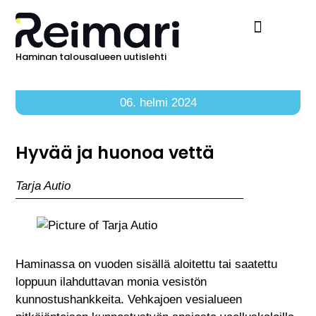
Haminan talousalueen uutislehti
Ilmoita Reimarissa
06. helmi 2024
Hyvää ja huonoa vettä
Tarja Autio
Haminassa on vuoden sisällä aloitettu tai saatettu
loppuun ilahduttavan monia vesistön
kunnostushankkeita. Vehkajoen vesialueen