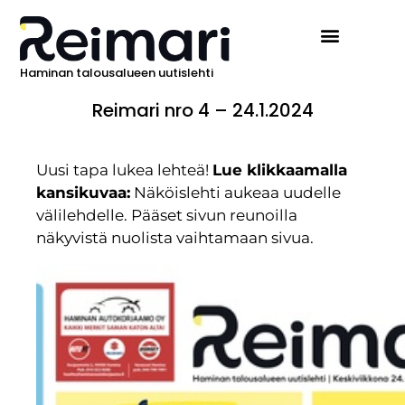
Haminan talousalueen uutislehti
Reimari nro 4 – 24.1.2024
Uusi tapa lukea lehteä!
Lue klikkaamalla
kansikuvaa:
Näköislehti aukeaa uudelle
välilehdelle. Pääset sivun reunoilla
näkyvistä nuolista vaihtamaan sivua.