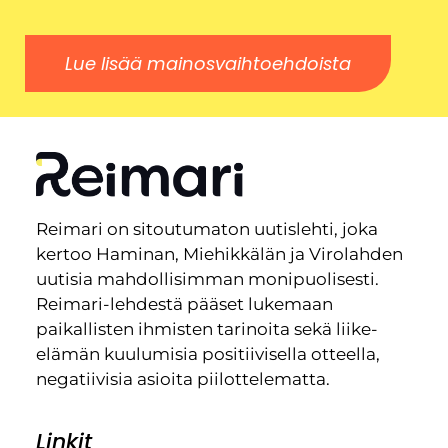
Lue lisää mainosvaihtoehdoista
Reimari on sitoutumaton uutislehti, joka
kertoo Haminan, Miehikkälän ja Virolahden
uutisia mahdollisimman monipuolisesti.
Reimari-lehdestä pääset lukemaan
paikallisten ihmisten tarinoita sekä liike-
elämän kuulumisia positiivisella otteella,
negatiivisia asioita piilottelematta.
Linkit