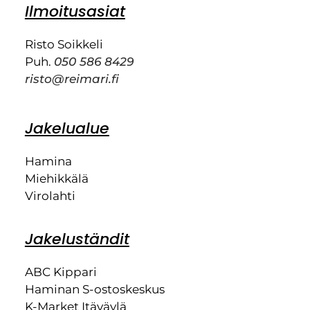
Ilmoitusasiat
Risto Soikkeli
Puh.
050 586 8429
risto@reimari.fi
Jakelualue
Hamina
Miehikkälä
Virolahti
Jakeluständit
ABC Kippari
Haminan S-ostoskeskus
K-Market Itäväylä