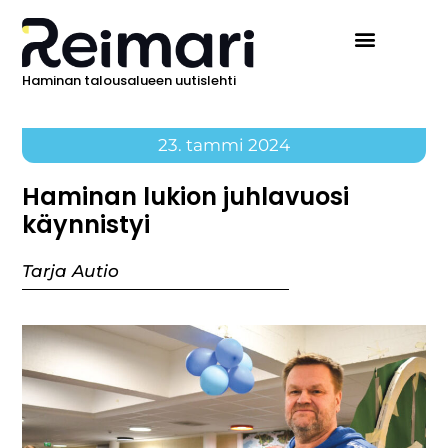
Haminan talousalueen uutislehti
Ilmoita Reimarissa
23. tammi 2024
Haminan lukion juhlavuosi
käynnistyi
Tarja Autio