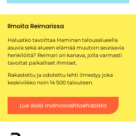
Ilmoita Reimarissa
Haluatko tavoittaa Haminan talousalueella
asuvia sekä alueen elämää muutoin seuraavia
henkilöitä? Reimari on kanava, jolla varmasti
tavoitat paikalliset ihmiset.
Rakastettu ja odotettu lehti ilmestyy joka
keskiviikko noin 14 500 talouteen.
Lue lisää mainosvaihtoehdoista