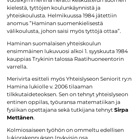
vuosikymmeninä herätti keskustelun suomen
kielestä, tyttöjen koulunkäynnistä ja
yhteiskoulusta. Helmikuussa 1984 jätettiin
anomus ”Haminan suomenkielisestä
välikoulusta, johon saisi myös tyttöjä ottaa”.
Haminan suomalaisen yhteiskoulun
ensimmäinen lukuvuosi alkoi 1. syyskuuta 1984
kauppias Trykinin talossa Raatihuoneentorin
varrella.
Merivirta esitteli myös Yhteislyseon Seniorit ry:n
Hamina lukiolle v. 2006 tilaaman
tilkkutaideteoksen. Sen on tehnyt yhteislyseon
entinen oppilas, työuransa matematiikan ja
fysiikan opettajana sekä tutkijana tehnyt
Sirpa
Mettänen
.
Kolmiosaiseen työhön on ommeltu edellisen
lukiorakennuksen (nykyisin osa