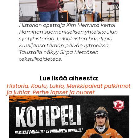
Historian opettaja Kim Merivirta kertoi
Haminan suomenkielisen yhteiskoulun
syntyhistoriaa. Lukiolaisten bändi piti
kuulijansa tämän päivän rytmeissä.
Taustalla näkyy Sirpa Mettäsen
tekstiilitaideteos.
Lue lisää aiheesta:
Historia
,
Koulu
,
Lukio
,
Merkkipäivät palkinnot
ja juhlat
,
Perhe lapset ja nuoret