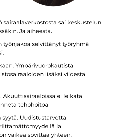
ö sairaalaverkostosta sai keskustelun
ssäkin. Ja aiheesta.
n työnjakoa selvittänyt työryhmä
si.
okkaan. Ympärivuorokautista
pistosairaaloiden lisäksi viidestä
 Akuuttisairaaloissa ei leikata
anneta tehohoitoa.
syytä. Uudistustarvetta
riittämättömyydellä ja
a on vaikea sovittaa yhteen.