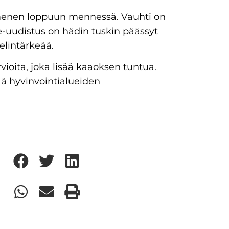
mmenen loppuun mennessä. Vauhti on
e-uudistus on hädin tuskin päässyt
elintärkeää.
rvioita, joka lisää kaaoksen tuntua.
ää hyvinvointialueiden