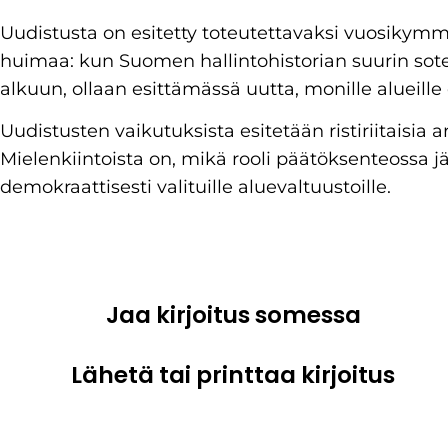
Uudistusta on esitetty toteutettavaksi vuosiky
huimaa: kun Suomen hallintohistorian suurin sot
alkuun, ollaan esittämässä uutta, monille alueille 
Uudistusten vaikutuksista esitetään ristiriitaisia a
Mielenkiintoista on, mikä rooli päätöksenteossa j
demokraattisesti valituille aluevaltuustoille.
Jaa kirjoitus somessa
Lähetä tai printtaa kirjoitus