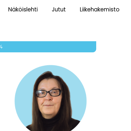
Näköislehti
Jutut
Liikehakemisto
4