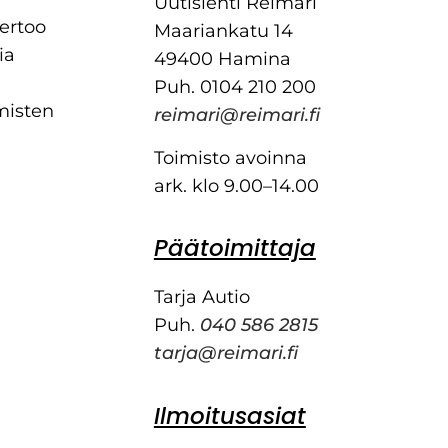
Uutislehti Reimari
kertoo
Maariankatu 14
ia
49400 Hamina
Puh. 0104 210 200
misten
reimari@reimari.fi
Toimisto avoinna
ark. klo 9.00–14.00
Päätoimittaja
Tarja Autio
Puh.
040 586 2815
tarja@reimari.fi
Ilmoitusasiat