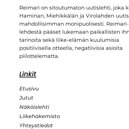
Reimari on sitoutumaton uutislehti, joka 
Haminan, Miehikkälän ja Virolahden uutis
mahdollisimman monipuolisesti. Reimari-
lehdestä pääset lukemaan paikallisten ih
tarinoita sekä liike-elämän kuulumisia
positiivisella otteella, negatiivisia asioita
piilottelematta.
Linkit
Etusivu
Jutut
Näköislehti
Liikehakemisto
Yhteystiedot