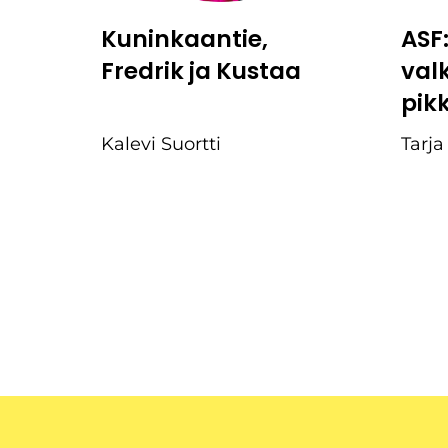
Kuninkaantie,
ASF
Fredrik ja Kustaa
val
pik
Kalevi Suortti
Tarja