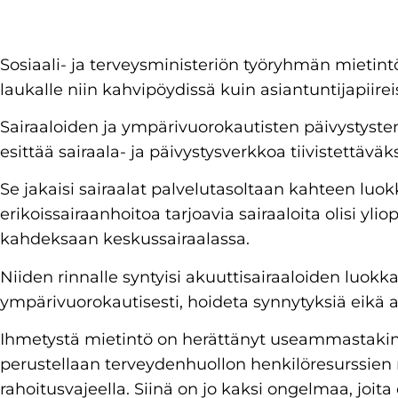
Sosiaali- ja terveysministeriön työryhmän mietint
laukalle niin kahvipöydissä kuin asiantuntijapiirei
Sairaaloiden ja ympärivuorokautisten päivystyste
esittää sairaala- ja päivystysverkkoa tiivistettäväk
Se jakaisi sairaalat palvelutasoltaan kahteen lu
erikoissairaanhoitoa tarjoavia sairaaloita olisi ylio
kahdeksaan keskussairaalassa.
Niiden rinnalle syntyisi akuuttisairaaloiden luokka.
ympärivuorokautisesti, hoideta synnytyksiä eikä 
Ihmetystä mietintö on herättänyt useammastakin 
perustellaan terveydenhuollon henkilöresurssien 
rahoitusvajeella. Siinä on jo kaksi ongelmaa, joit