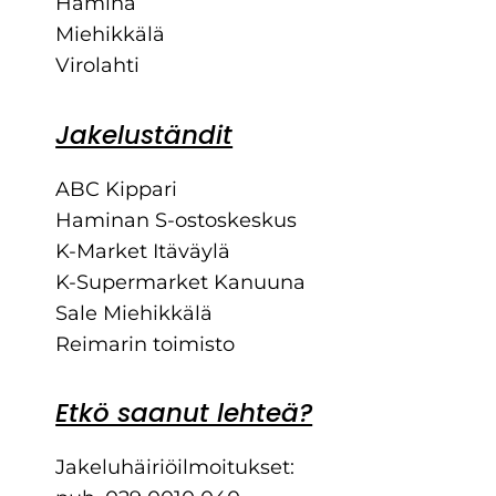
Hamina
Miehikkälä
Virolahti
Jakeluständit
ABC Kippari
Haminan S-ostoskeskus
K-Market Itäväylä
K-Supermarket Kanuuna
Sale Miehikkälä
Reimarin toimisto
Etkö saanut lehteä?
Jakeluhäiriöilmoitukset: