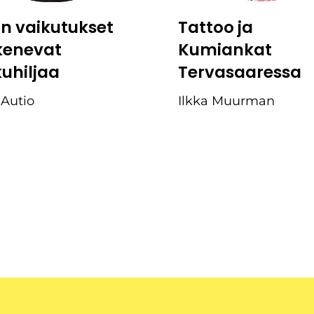
:n vaikutukset
Tattoo ja
kenevat
Kumiankat
kuhiljaa
Tervasaaressa
 Autio
Ilkka Muurman