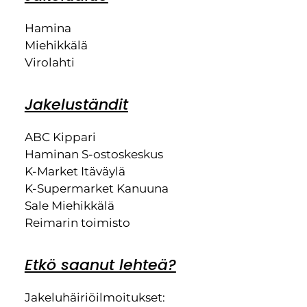
Hamina
Miehikkälä
Virolahti
Jakeluständit
ABC Kippari
Haminan S-ostoskeskus
K-Market Itäväylä
K-Supermarket Kanuuna
Sale Miehikkälä
Reimarin toimisto
Etkö saanut lehteä?
Jakeluhäiriöilmoitukset: