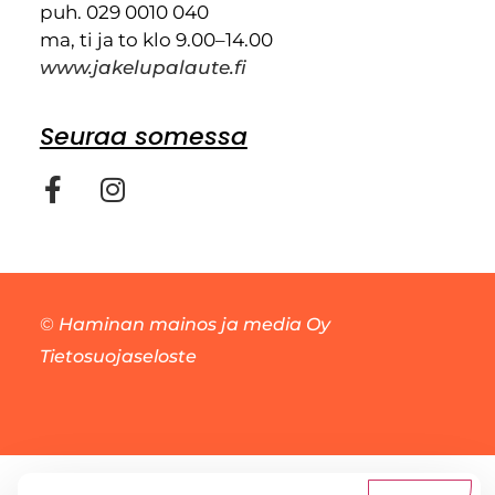
puh. 029 0010 040
ma, ti ja to klo 9.00–14.00
www.jakelupalaute.fi
Seuraa somessa
©
Haminan mainos ja media Oy
Tietosuojaseloste