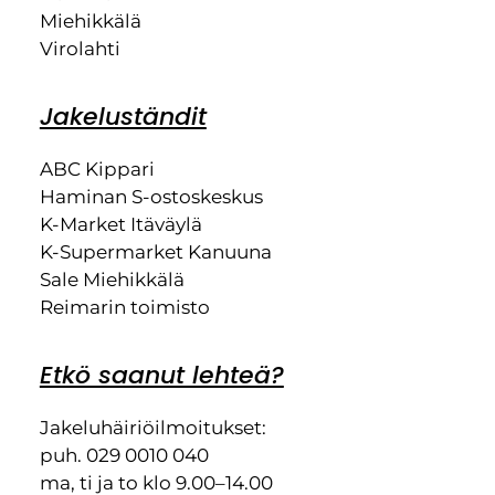
Miehikkälä
Virolahti
Jakeluständit
ABC Kippari
Haminan S-ostoskeskus
K-Market Itäväylä
K-Supermarket Kanuuna
Sale Miehikkälä
Reimarin toimisto
Etkö saanut lehteä?
Jakeluhäiriöilmoitukset:
puh. 029 0010 040
ma, ti ja to klo 9.00–14.00