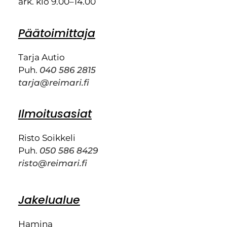
ark. klo 9.00–14.00
Päätoimittaja
Tarja Autio
Puh.
040 586 2815
tarja@reimari.fi
Ilmoitusasiat
Risto Soikkeli
Puh.
050 586 8429
risto@reimari.fi
Jakelualue
Hamina