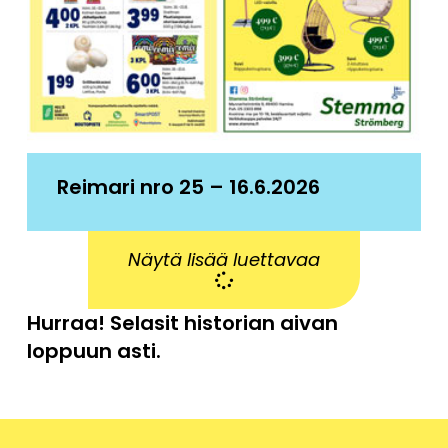
Reimari nro 25 – 16.6.2026
Näytä lisää luettavaa
Hurraa! Selasit historian aivan
loppuun asti.