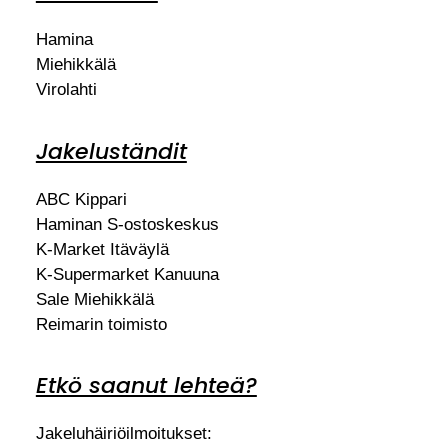
Hamina
Miehikkälä
Virolahti
Jakeluständit
ABC Kippari
Haminan S-ostoskeskus
K-Market Itäväylä
K-Supermarket Kanuuna
Sale Miehikkälä
Reimarin toimisto
Etkö saanut lehteä?
Jakeluhäiriöilmoitukset: