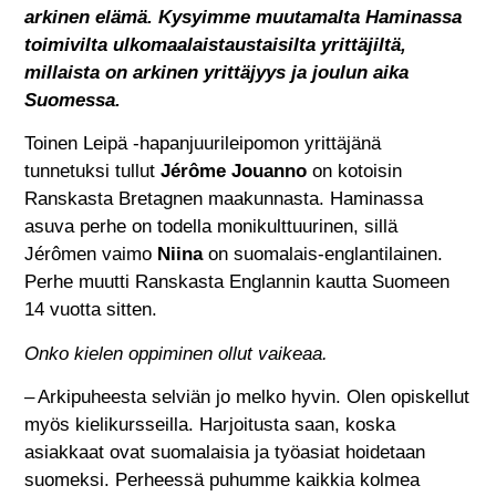
arkinen elämä. Kysyimme muutamalta Haminassa
toimivilta ulkomaalaistaustaisilta yrittäjiltä,
millaista on arkinen yrittäjyys ja joulun aika
Suomessa.
Toinen Leipä -hapanjuurileipomon yrittäjänä
tunnetuksi tullut
Jérôme Jouanno
on kotoisin
Ranskasta Bretagnen maakunnasta. Haminassa
asuva perhe on todella monikulttuurinen, sillä
Jérômen vaimo
Niina
on suomalais-englantilainen.
Perhe muutti Ranskasta Englannin kautta Suomeen
14 vuotta sitten.
Onko kielen oppiminen ollut vaikeaa.
– Arkipuheesta selviän jo melko hyvin. Olen opiskellut
myös kielikursseilla. Harjoitusta saan, koska
asiakkaat ovat suomalaisia ja työasiat hoidetaan
suomeksi. Perheessä puhumme kaikkia kolmea