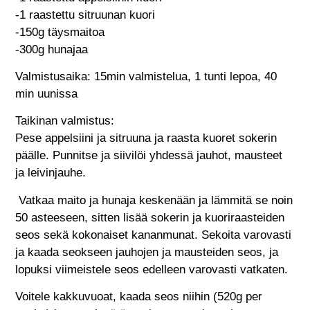
-1 raastettu sitruunan kuori
-150g täysmaitoa
-300g hunajaa
Valmistusaika: 15min valmistelua, 1 tunti lepoa, 40
min uunissa
Taikinan valmistus:
Pese appelsiini ja sitruuna ja raasta kuoret sokerin
päälle. Punnitse ja siivilöi yhdessä jauhot, mausteet
ja leivinjauhe.
Vatkaa maito ja hunaja keskenään ja lämmitä se noin
50 asteeseen, sitten lisää sokerin ja kuoriraasteiden
seos sekä kokonaiset kananmunat. Sekoita varovasti
ja kaada seokseen jauhojen ja mausteiden seos, ja
lopuksi viimeistele seos edelleen varovasti vatkaten.
Voitele kakkuvuoat, kaada seos niihin (520g per