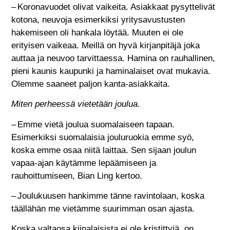
– Koronavuodet olivat vaikeita. Asiakkaat pysyttelivät
kotona, neuvoja esimerkiksi yritysavustusten
hakemiseen oli hankala löytää. Muuten ei ole
erityisen vaikeaa. Meillä on hyvä kirjanpitäjä joka
auttaa ja neuvoo tarvittaessa. Hamina on rauhallinen,
pieni kaunis kaupunki ja haminalaiset ovat mukavia.
Olemme saaneet paljon kanta-asiakkaita.
Miten perheessä vietetään joulua.
– Emme vietä joulua suomalaiseen tapaan.
Esimerkiksi suomalaisia jouluruokia emme syö,
koska emme osaa niitä laittaa. Sen sijaan joulun
vapaa-ajan käytämme lepäämiseen ja
rauhoittumiseen, Bian Ling kertoo.
– Joulukuusen hankimme tänne ravintolaan, koska
täällähän me vietämme suurimman osan ajasta.
Koska valtaosa kiinalaisista ei ole kristittyjä, on