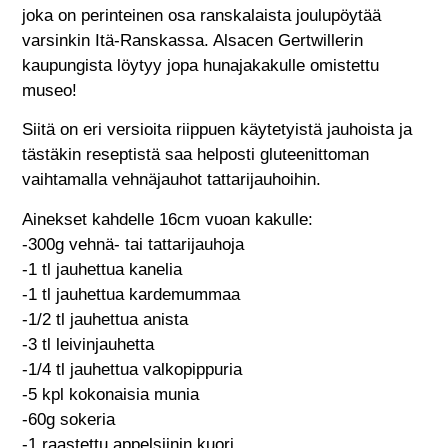
joka on perinteinen osa ranskalaista joulupöytää
varsinkin Itä-Ranskassa. Alsacen Gertwillerin
kaupungista löytyy jopa hunajakakulle omistettu
museo!
Siitä on eri versioita riippuen käytetyistä jauhoista ja
tästäkin reseptistä saa helposti gluteenittoman
vaihtamalla vehnäjauhot tattarijauhoihin.
Ainekset kahdelle 16cm vuoan kakulle:
-300g vehnä- tai tattarijauhoja
-1 tl jauhettua kanelia
-1 tl jauhettua kardemummaa
-1/2 tl jauhettua anista
-3 tl leivinjauhetta
-1/4 tl jauhettua valkopippuria
-5 kpl kokonaisia munia
-60g sokeria
-1 raastettu appelsiinin kuori