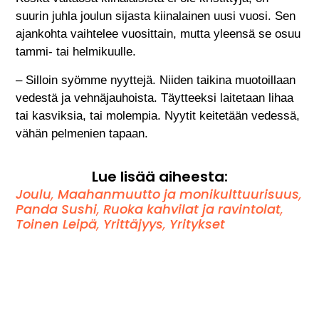
suurin juhla joulun sijasta kiinalainen uusi vuosi. Sen
ajankohta vaihtelee vuosittain, mutta yleensä se osuu
tammi- tai helmikuulle.
– Silloin syömme nyyttejä. Niiden taikina muotoillaan
vedestä ja vehnäjauhoista. Täytteeksi laitetaan lihaa
tai kasviksia, tai molempia. Nyytit keitetään vedessä,
vähän pelmenien tapaan.
Lue lisää aiheesta:
Joulu
,
Maahanmuutto ja monikulttuurisuus
,
Panda Sushi
,
Ruoka kahvilat ja ravintolat
,
Toinen Leipä
,
Yrittäjyys
,
Yritykset