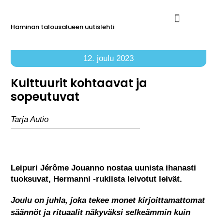
Haminan talousalueen uutislehti
Ilmoita Reimarissa
12. joulu 2023
Kulttuurit kohtaavat ja
sopeutuvat
Tarja Autio
Leipuri Jérôme Jouanno nostaa uunista ihanasti
tuoksuvat, Hermanni -rukiista leivotut leivät.
Joulu on juhla, joka tekee monet kirjoittamattomat
säännöt ja rituaalit näkyväksi selkeämmin kuin