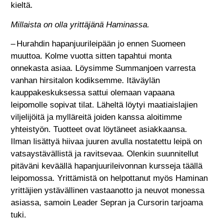
kieltä.
Millaista on olla yrittäjänä Haminassa.
– Hurahdin hapanjuurileipään jo ennen Suomeen
muuttoa. Kolme vuotta sitten tapahtui monta
onnekasta asiaa. Löysimme Summanjoen varresta
vanhan hirsitalon kodiksemme. Itäväylän
kauppakeskuksessa sattui olemaan vapaana
leipomolle sopivat tilat. Läheltä löytyi maatiaislajien
viljelijöitä ja mylläreitä joiden kanssa aloitimme
yhteistyön. Tuotteet ovat löytäneet asiakkaansa.
Ilman lisättyä hiivaa juuren avulla nostatettu leipä on
vatsaystävällistä ja ravitsevaa. Olenkin suunnitellut
pitäväni keväällä hapanjuurileivonnan kursseja täällä
leipomossa. Yrittämistä on helpottanut myös Haminan
yrittäjien ystävällinen vastaanotto ja neuvot monessa
asiassa, samoin Leader Sepran ja Cursorin tarjoama
tuki.