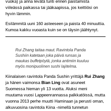
vuoka) ja anna levätä tunti ennen paistamista
viileässä paikassa tai jääkaapissa, jos keittiösi on
hyvin lämmin.
Esilämmitä uuni 160 asteeseen ja paista 40 minuuttia.
Kumoa kakku vuoasta kuin se on täysin jäähtynyt.
Rui Zhang taitaa maut. Ravintola Panda
Sushiin katetaan joka päivä runsas ja
maukas buffetpöytä, jonka antimiin kuuluu
myös monipuolinen sushi lajitelma.
Kiinalaisen ravintola Panda Sushin yrittäjä
Rui Zhang
ja hänen vaimonsa
Bian Ling
ovat asuneet
Suomessa hieman yli 13 vuotta. Aluksi meni
muutama vuosi Lappeenrannassa palkkatöissä, mutta
vuonna 2013 perhe muutti Haminaan ja perusti oman,
alkuvuosina ravintola Kiina -nimellä tunnetun