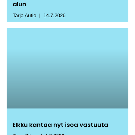
alun
Tarja Autio
14.7.2026
Elkku kantaa nyt isoa vastuuta