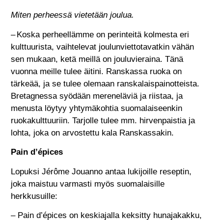
Miten perheessä vietetään joulua.
– Koska perheellämme on perinteitä kolmesta eri
kulttuurista, vaihtelevat joulunviettotavatkin vähän
sen mukaan, ketä meillä on jouluvieraina. Tänä
vuonna meille tulee äitini. Ranskassa ruoka on
tärkeää, ja se tulee olemaan ranskalaispainotteista.
Bretagnessa syödään mereneläviä ja riistaa, ja
menusta löytyy yhtymäkohtia suomalaiseenkin
ruokakulttuuriin. Tarjolle tulee mm. hirvenpaistia ja
lohta, joka on arvostettu kala Ranskassakin.
Pain d’épices
Lopuksi Jérôme Jouanno antaa lukijoille reseptin,
joka maistuu varmasti myös suomalaisille
herkkusuille:
– Pain d’épices on keskiajalla keksitty hunajakakku,