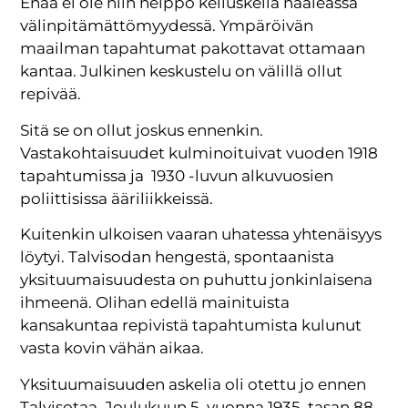
Enää ei ole niin helppo kelluskella haaleassa
välinpitämättömyydessä. Ympäröivän
maailman tapahtumat pakottavat ottamaan
kantaa. Julkinen keskustelu on välillä ollut
repivää.
Sitä se on ollut joskus ennenkin.
Vastakohtaisuudet kulminoituivat vuoden 1918
tapahtumissa ja 1930 -luvun alkuvuosien
poliittisissa ääriliikkeissä.
Kuitenkin ulkoisen vaaran uhatessa yhtenäisyys
löytyi. Talvisodan hengestä, spontaanista
yksituumaisuudesta on puhuttu jonkinlaisena
ihmeenä. Olihan edellä mainituista
kansakuntaa repivistä tapahtumista kulunut
vasta kovin vähän aikaa.
Yksituumaisuuden askelia oli otettu jo ennen
Talvisotaa. Joulukuun 5. vuonna 1935, tasan 88