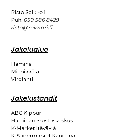
Risto Soikkeli
Puh.
050 586 8429
risto@reimari.fi
Jakelualue
Hamina
Miehikkälä
Virolahti
Jakeluständit
ABC Kippari
Haminan S-ostoskeskus
K-Market Itäväylä
K-Supermarket Kanuuna