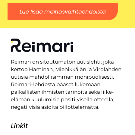
Lue lisää mainosvaihtoehdoista
Reimari on sitoutumaton uutislehti, joka
kertoo Haminan, Miehikkälän ja Virolahden
uutisia mahdollisimman monipuolisesti.
Reimari-lehdestä pääset lukemaan
paikallisten ihmisten tarinoita sekä liike-
elämän kuulumisia positiivisella otteella,
negatiivisia asioita piilottelematta.
Linkit