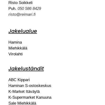
Risto Soikkeli
Puh.
050 586 8429
risto@reimari.fi
Jakelualue
Hamina
Miehikkälä
Virolahti
Jakeluständit
ABC Kippari
Haminan S-ostoskeskus
K-Market Itäväylä
K-Supermarket Kanuuna
Sale Miehikkälä