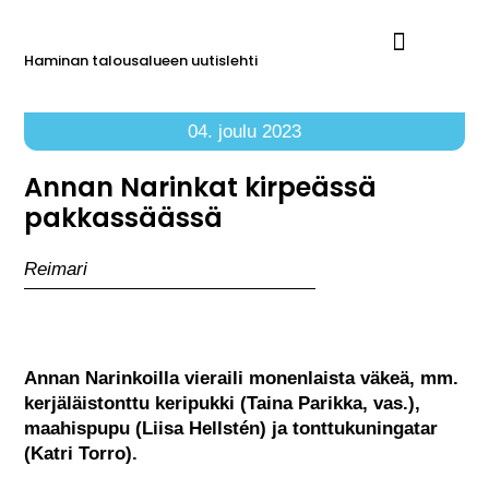
Haminan talousalueen uutislehti
Ilmoita Reimarissa
04. joulu 2023
Annan Narinkat kirpeässä
pakkassäässä
Reimari
Annan Narinkoilla vieraili monenlaista väkeä, mm.
kerjäläistonttu keripukki (Taina Parikka, vas.),
maahispupu (Liisa Hellstén) ja tonttukuningatar
(Katri Torro).