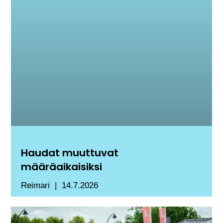
Haudat muuttuvat
määräaikaisiksi
Reimari
14.7.2026