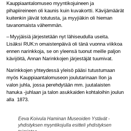
Kauppiaantalomuseo myyntikojuineen ja
pihapiireineen oli kaunis kuin kuvakortti. Kävijämäärät
kuitenkin jäivät totutusta, ja myyjiäkin oli hieman
tavanomaista vähemmän.
– Myyjäisiä järjestetään nyt lähiseudulla useita.
Lisäksi RUK:n omaistenpäivä oli tänä vuonna viikkoa
ennen narinkkoja, se on yleensä tuonut meille paljon
kävijöitä, Annan Narinkkojen järjestäjät tuumivat.
Narinkkojen yhteydessä yleisö pääsi tutustumaan
myös Kauppiaantalomuseon joulutarinaan Ilon ja
valon juhla, jossa perehdytään mm. juutalaisten
hanuka -juhlaan ja talon asukkaiden kohtaloihin joulun
alla 1873.
Eeva Koivula Haminan Museoiden Ystävät -
yhdistyksen myyntikojulla esitteli yhdistyksen