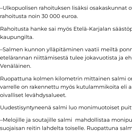
–Ulkopuolisen rahoituksen lisäksi osakaskunnat
rahoitusta noin 30 000 euroa.
Rahoitusta hanke sai myös Etelä-Karjalan säästö
kaupungilta.
–Salmen kunnon ylläpitäminen vaatii meiltä ponn
etelärannan niittämisestä tulee jokavuotista ja eh
Venäläinen.
Ruopattuna kolmen kilometrin mittainen salmi on
varrelle on rakennettu myös kutulammikoita eli all
oivalliset levähdysalueet.
Uudestisyntyneenä salmi luo monimuotoiset puitt
–Melojille ja soutajille salmi
mahdollistaa monipuo
suojaisan reitin lahdelta toiselle. Ruopattuna sal