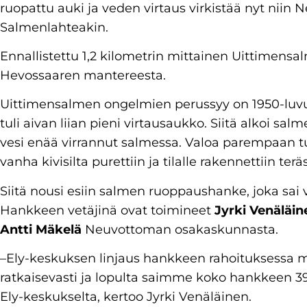
ruopattu auki ja veden virtaus virkistää nyt niin
Salmenlahteakin.
Ennallistettu 1,2 kilometrin mittainen Uittimens
Hevossaaren mantereesta.
Uittimensalmen ongelmien perussyy on 1950-luvull
tuli aivan liian pieni virtausaukko. Siitä alkoi sa
vesi enää virrannut salmessa. Valoa parempaan tu
vanha kivisilta purettiin ja tilalle rakennettiin teräs
Siitä nousi esiin salmen ruoppaushanke, joka sai 
Hankkeen vetäjinä ovat toimineet
Jyrki Venäläi
Antti Mäkelä
Neuvottoman osakaskunnasta.
–Ely-keskuksen linjaus hankkeen rahoituksessa 
ratkaisevasti ja lopulta saimme koko hankkeen 
Ely-keskukselta, kertoo Jyrki Venäläinen.