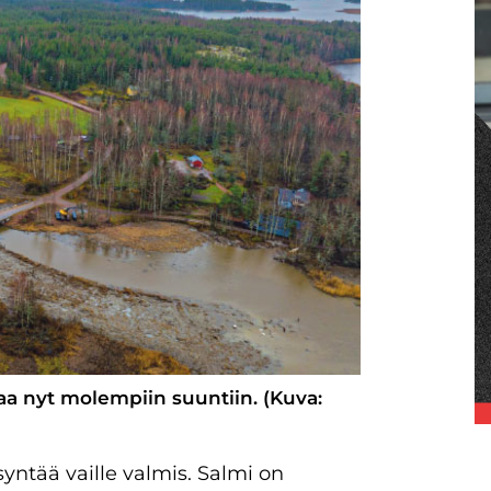
aa nyt molempiin suuntiin. (Kuva:
tää vaille valmis. Salmi on