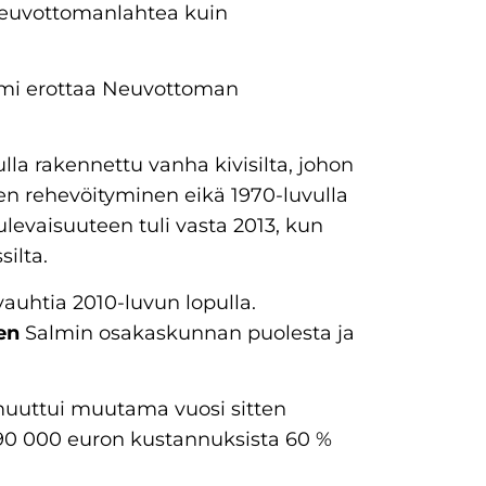
 Neuvottomanlahtea kuin
almi erottaa Neuvottoman
a rakennettu vanha kivisilta, johon
lmen rehevöityminen eikä 1970-luvulla
levaisuuteen tuli vasta 2013, kun
silta.
vauhtia 2010-luvun lopulla.
nen
Salmin osakaskunnan puolesta ja
muuttui muutama vuosi sitten
390 000 euron kustannuksista 60 %