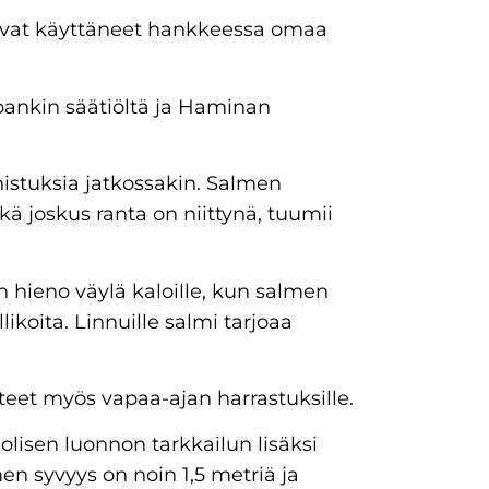
 ovat käyttäneet hankkeessa omaa
pankin säätiöltä ja Haminan
istuksia jatkossakin. Salmen
kä joskus ranta on niittynä, tuumii
 hieno väylä kaloille, kun salmen
ikoita. Linnuille salmi tarjoaa
eet myös vapaa-ajan harrastuksille.
lisen luonnon tarkkailun lisäksi
men syvyys on noin 1,5 metriä ja