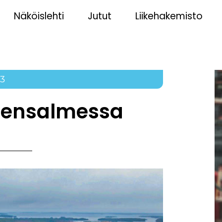
Näköislehti
Jutut
Liikehakemisto
23
imensalmessa