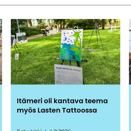
Itämeri oli kantava teema
myös Lasten Tattoossa