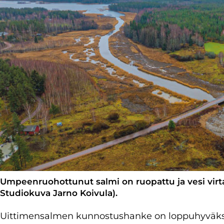
Umpeenruohottunut salmi on ruopattu ja vesi virt
Studiokuva Jarno Koivula).
Uittimensalmen kunnostushanke on loppuhyväksyn