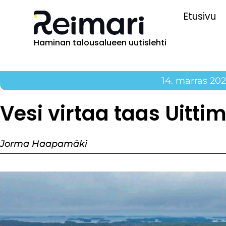
Etusivu
Haminan talousalueen uutislehti
14. marras 20
Vesi virtaa taas Uitt
Jorma Haapamäki