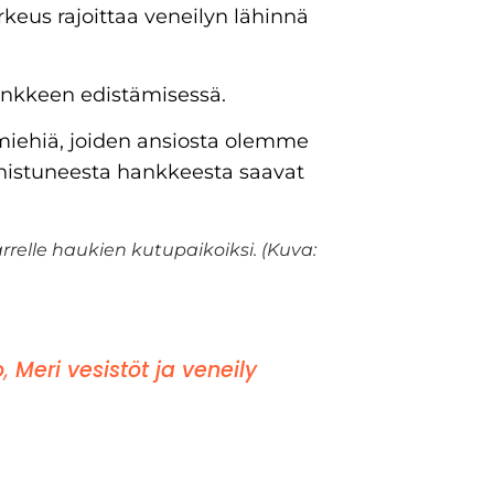
rkeus rajoittaa veneilyn lähinnä
ankkeen edistämisessä.
kamiehiä, joiden ansiosta olemme
nistuneesta hankkeesta saavat
rrelle haukien kutupaikoiksi. (Kuva:
o
,
Meri vesistöt ja veneily