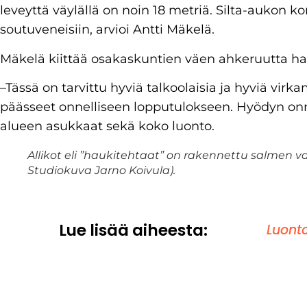
leveyttä väylällä on noin 18 metriä. Silta-aukon ko
soutuveneisiin, arvioi Antti Mäkelä.
Mäkelä kiittää osakaskuntien väen ahkeruutta h
–Tässä on tarvittu hyviä talkoolaisia ja hyviä vir
päässeet onnelliseen lopputulokseen. Hyödyn on
alueen asukkaat sekä koko luonto.
Allikot eli ”haukitehtaat” on rakennettu salmen va
Studiokuva Jarno Koivula).
Lue lisää aiheesta:
Luont