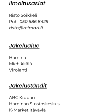
Ilmoitusasiat
Risto Soikkeli
Puh.
050 586 8429
risto@reimari.fi
Jakelualue
Hamina
Miehikkälä
Virolahti
Jakeluständit
ABC Kippari
Haminan S-ostoskeskus
K-Market Itäväylä