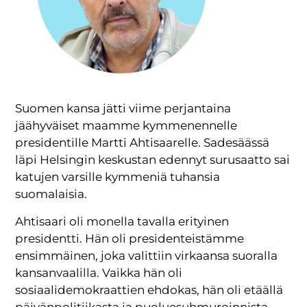
Suomen kansa jätti viime perjantaina
jäähyväiset maamme kymmenennelle
presidentille Martti Ahtisaarelle.
Sadesäässä
läpi Helsingin keskustan edennyt surusaatto sai
katujen varsille kymmeniä tuhansia
suomalaisia.
Ahtisaari oli monella tavalla erityinen
presidentti. Hän oli presidenteistämme
ensimmäinen, joka valittiin virkaansa suoralla
kansanvaalilla. Vaikka hän oli
sosiaalidemokraattien ehdokas, hän oli etäällä
päivänpolitiikasta ja puoluesuhmuroinnista.