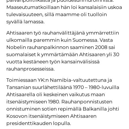
Maaseutumatkoillaan hän loi kansalaisiin uskoa
tulevaisuuteen, sillä maamme oli tuolloin
syvällä lamassa.
Ahtisaaren työ rauhanvälittäjänä ymmärrettiin
ulkomailla paremmin kuin Suomessa. Vasta
Nobelin rauhanpalkinnon saaminen 2008 sai
suomalaiset k ymmärtämään Ahtisaaren yli 30
vuotta kestäneen työn kansainvälisissä
rauhanprosesseissa.
Toimiessaan YK:n Namibia-valtuutettuna ja
Tansanian suurlähettiläänä 1970 – 1980-luvuilla
Ahtisaarella oli keskeinen vaikutus maan
itsenäistymiseen 1980. Rauhanponnistusten
onnistuminen sotien repimällä Balkanilla johti
Kosovon itsenäistymiseen Ahtisaaren
presidenttikauden lopulla.