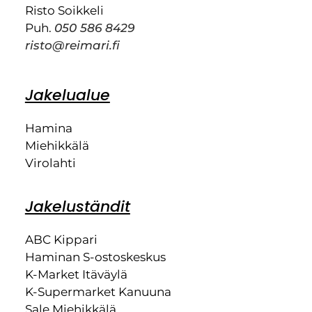
Risto Soikkeli
Puh.
050 586 8429
risto@reimari.fi
Jakelualue
Hamina
Miehikkälä
Virolahti
Jakeluständit
ABC Kippari
Haminan S-ostoskeskus
K-Market Itäväylä
K-Supermarket Kanuuna
Sale Miehikkälä