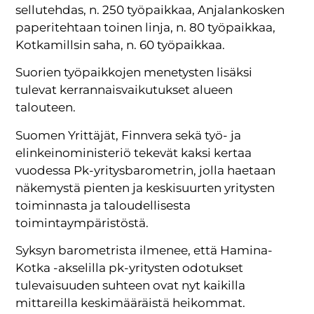
sellutehdas, n. 250 työpaikkaa, Anjalankosken
paperitehtaan toinen linja, n. 80 työpaikkaa,
Kotkamillsin saha, n. 60 työpaikkaa.
Suorien työpaikkojen menetysten lisäksi
tulevat
kerrannaisvaikutukset alueen
talouteen.
Suomen Yrittäjät, Finnvera sekä työ- ja
elinkeinoministeriö tekevät kaksi kertaa
vuodessa Pk-yritysbarometrin, jolla haetaan
näkemystä pienten ja keskisuurten yritysten
toiminnasta ja taloudellisesta
toimintaympäristöstä.
Syksyn barometrista ilmenee, että Hamina-
Kotka -akselilla pk-yritysten odotukset
tulevaisuuden suhteen ovat nyt kaikilla
mittareilla keskimääräistä heikommat.