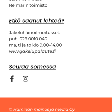
Reimarin toimisto
Etkö saanut lehteä?
Jakeluhäiriöilmoitukset:
puh. 029 0010 040
ma, ti ja to klo 9.00–14.00
www.jakelupalaute.fi
Seuraa somessa
©
Haminan mainos ja media Oy