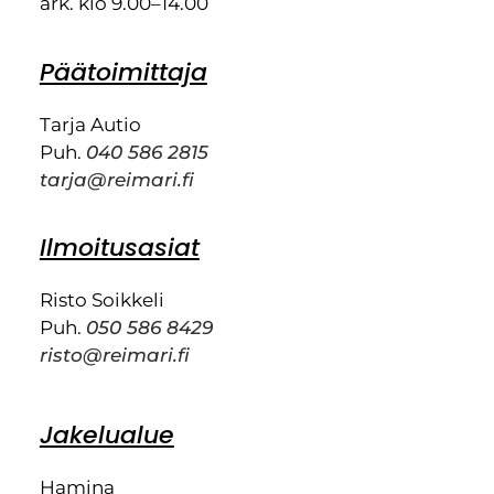
ark. klo 9.00–14.00
Päätoimittaja
Tarja Autio
Puh.
040 586 2815
tarja@reimari.fi
Ilmoitusasiat
Risto Soikkeli
Puh.
050 586 8429
risto@reimari.fi
Jakelualue
Hamina