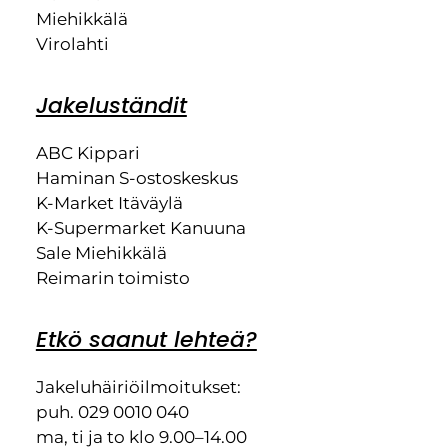
Miehikkälä
Virolahti
Jakeluständit
ABC Kippari
Haminan S-ostoskeskus
K-Market Itäväylä
K-Supermarket Kanuuna
Sale Miehikkälä
Reimarin toimisto
Etkö saanut lehteä?
Jakeluhäiriöilmoitukset:
puh. 029 0010 040
ma, ti ja to klo 9.00–14.00