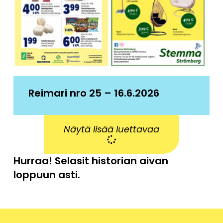
Reimari nro 25 – 16.6.2026
Näytä lisää luettavaa
Hurraa! Selasit historian aivan
loppuun asti.