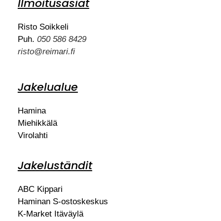
Ilmoitusasiat
Risto Soikkeli
Puh.
050 586 8429
risto@reimari.fi
Jakelualue
Hamina
Miehikkälä
Virolahti
Jakeluständit
ABC Kippari
Haminan S-ostoskeskus
K-Market Itäväylä