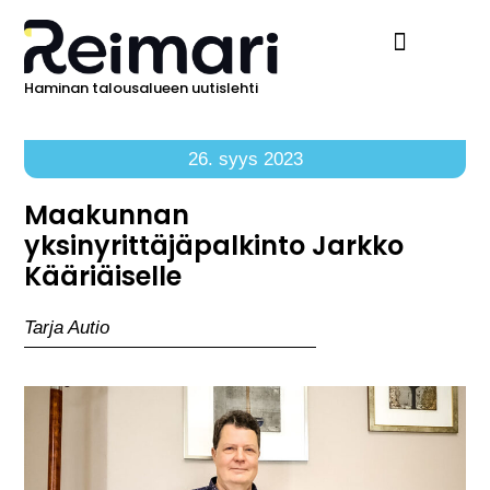
Haminan talousalueen uutislehti
Ilmoita Reimarissa
26. syys 2023
Maakunnan
yksinyrittäjäpalkinto Jarkko
Kääriäiselle
Tarja Autio