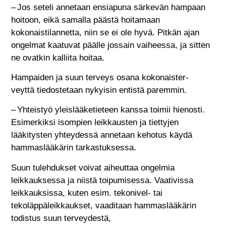
– Jos seteli annetaan ensiapuna särkevän hampaan
hoitoon, eikä samalla päästä hoitamaan
kokonaistilannetta, niin se ei ole hyvä. Pitkän ajan
ongelmat kaatuvat päälle jossain vaiheessa, ja sitten
ne ovatkin kalliita hoitaa.
Hampaiden ja suun terveys osana kokonaister-
veyttä tiedostetaan nykyisin entistä paremmin.
– Yhteistyö yleislääketieteen kanssa toimii hienosti.
Esimerkiksi isompien leikkausten ja tiettyjen
lääkitysten yhteydessä annetaan kehotus käydä
hammaslääkärin tarkastuksessa.
Suun tulehdukset voivat aiheuttaa ongelmia
leikkauksessa ja niistä toipumisessa. Vaativissa
leikkauksissa, kuten esim. tekonivel- tai
tekoläppäleikkaukset, vaaditaan hammaslääkärin
todistus suun terveydestä,