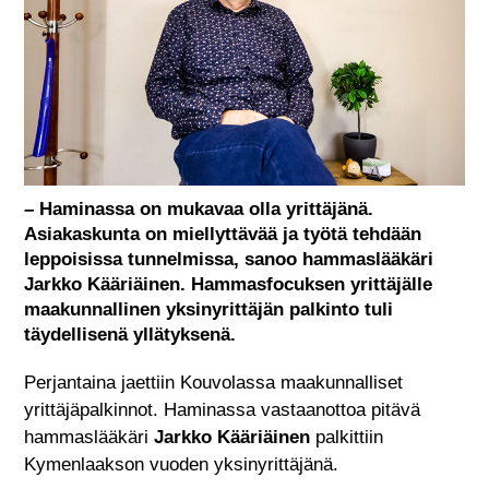
– Haminassa on mukavaa olla yrittäjänä.
Asiakaskunta on miellyttävää ja työtä tehdään
leppoisissa tunnelmissa, sanoo hammaslääkäri
Jarkko Kääriäinen. Hammasfocuksen yrittäjälle
maakunnallinen yksinyrittäjän palkinto tuli
täydellisenä yllätyksenä.
Perjantaina jaettiin Kouvolassa maakunnalliset
yrittäjäpalkinnot. Haminassa vastaanottoa pitävä
hammaslääkäri
Jarkko Kääriäinen
palkittiin
Kymenlaakson vuoden yksinyrittäjänä.