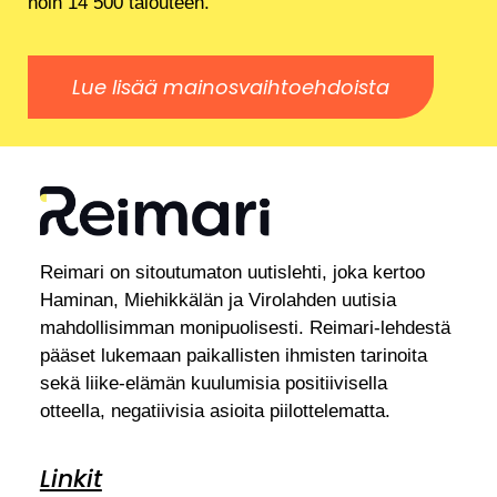
noin 14 500 talouteen.
Lue lisää mainosvaihtoehdoista
Reimari on sitoutumaton uutislehti, joka kertoo
Haminan, Miehikkälän ja Virolahden uutisia
mahdollisimman monipuolisesti. Reimari-lehdestä
pääset lukemaan paikallisten ihmisten tarinoita
sekä liike-elämän kuulumisia positiivisella
otteella, negatiivisia asioita piilottelematta.
Linkit