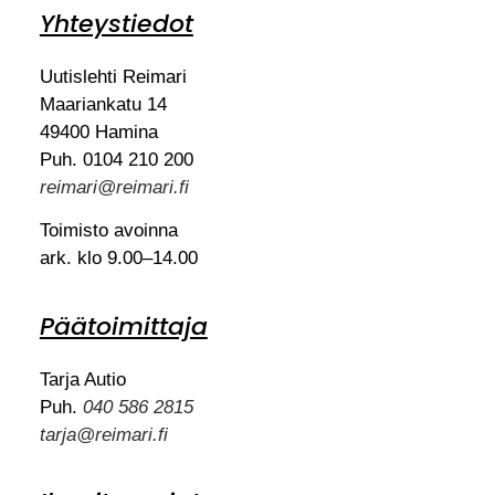
Yhteystiedot
Uutislehti Reimari
Maariankatu 14
49400 Hamina
Puh. 0104 210 200
reimari@reimari.fi
Toimisto avoinna
ark. klo 9.00–14.00
Päätoimittaja
Tarja Autio
Puh.
040 586 2815
tarja@reimari.fi