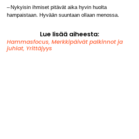
– Nykyisin ihmiset pitävät aika hyvin huolta
hampaistaan. Hyvään suuntaan ollaan menossa.
Lue lisää aiheesta:
Hammasfocus
,
Merkkipäivät palkinnot ja
juhlat
,
Yrittäjyys