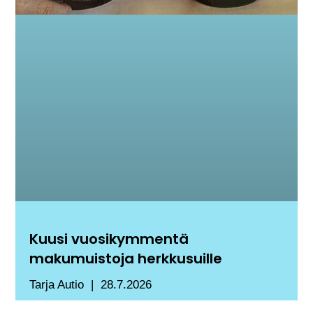
Kuusi vuosikymmentä
makumuistoja herkkusuille
Tarja Autio
28.7.2026