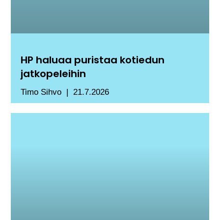
HP haluaa puristaa kotiedun
jatkopeleihin
Timo Sihvo
21.7.2026