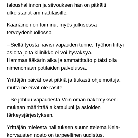
taloushallinnon ja siivouksen hän on pitkälti
ulkoistanut ammattilaisille.
Kääriäinen on toiminut myös julkisessa
terveydenhuollossa
– Siellä työstä hävisi vapauden tunne. Työhön liittyi
asioita joita kliinikko ei voi hyväksyä.
Hammaslääkärin aika ja ammattitaito pitäisi olla
nimenomaan potilaiden palvelussa.
Yrittäjän päivät ovat pitkiä ja tiukasti ohjelmoituja,
mutta ne eivät ole rasite.
– Se johtuu vapaudesta.Voin oman näkemykseni
mukaan määrittää aikatauluni ja asioiden
tärkeysjärjestyksen.
Yrittäjän mielestä hallituksen suunnittelema Kela-
korvausten nosto on tarpeellinen uudistus.