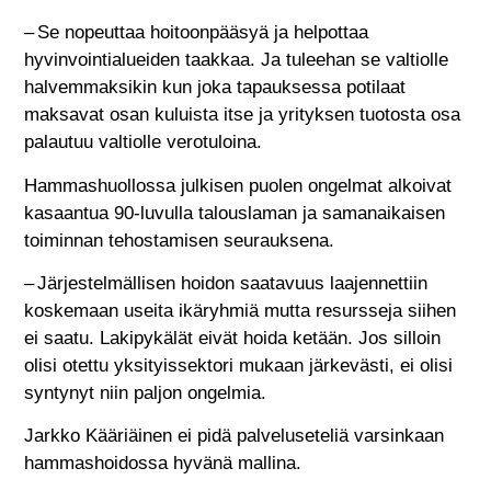
– Se nopeuttaa hoitoonpääsyä ja helpottaa
hyvinvointialueiden taakkaa. Ja tuleehan se valtiolle
halvemmaksikin kun joka tapauksessa potilaat
maksavat osan kuluista itse ja yrityksen tuotosta osa
palautuu valtiolle verotuloina.
Hammashuollossa julkisen puolen ongelmat alkoivat
kasaantua 90-luvulla talouslaman ja samanaikaisen
toiminnan tehostamisen seurauksena.
– Järjestelmällisen hoidon saatavuus laajennettiin
koskemaan useita ikäryhmiä mutta resursseja siihen
ei saatu. Lakipykälät eivät hoida ketään. Jos silloin
olisi otettu yksityissektori mukaan järkevästi, ei olisi
syntynyt niin paljon ongelmia.
Jarkko Kääriäinen ei pidä palveluseteliä varsinkaan
hammashoidossa hyvänä mallina.