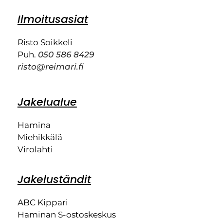
Ilmoitusasiat
Risto Soikkeli
Puh.
050 586 8429
risto@reimari.fi
Jakelualue
Hamina
Miehikkälä
Virolahti
Jakeluständit
ABC Kippari
Haminan S-ostoskeskus