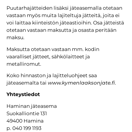
Puutarhajätteiden lisäksi jäteasemalla otetaan
vastaan myös muita lajiteltuja jätteitä, joita ei
voi laittaa kiinteistön jäteastioihin. Osa jätteistä
otetaan vastaan maksutta ja osasta peritään
maksu.
Maksutta otetaan vastaan mm. kodin
vaaralliset jätteet, sähkölaitteet ja
metalliromut.
Koko hinnaston ja lajitteluohjeet saa
jäteasemalta tai
www.kymenlaaksonjate.fi
.
Yhteystiedot
Haminan jäteasema
Suokalliontie 131
49400 Hamina
p. 040 199 1193