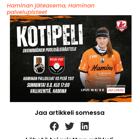
Haminan jäteasema
,
Haminan
palvelupisteet
Jaa artikkeli somessa