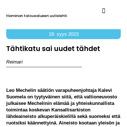
Haminan talousalueen uutislehti
Ilmoita Reimarissa
19. syys 2023
Tähtikatu sai uudet tähdet
Reimari
Leo Mechelin säätiön varapuheenjohtaja Kalevi
Suomela on tyytyväinen siitä, että valtioneuvosto
julkaisee Mechelinin elämää ja yhteiskunnallista
toimintaa koskevan Kansallisarkiston
lähdeaineisto alkuperäiskielillä sekä suomeksi että
ruotsiksi käännettyinä. Aineisto kootaan yleisön ja