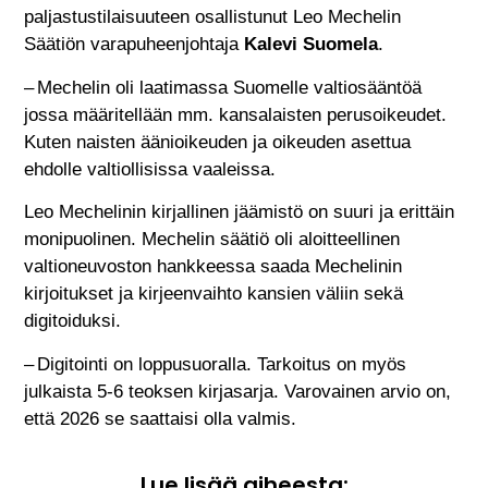
paljastustilaisuuteen osallistunut Leo Mechelin
Säätiön varapuheenjohtaja
Kalevi Suomela
.
– Mechelin oli laatimassa Suomelle valtiosääntöä
jossa määritellään mm. kansalaisten perusoikeudet.
Kuten naisten äänioikeuden ja oikeuden asettua
ehdolle valtiollisissa vaaleissa.
Leo Mechelinin kirjallinen jäämistö on suuri ja erittäin
monipuolinen. Mechelin säätiö oli aloitteellinen
valtioneuvoston hankkeessa saada Mechelinin
kirjoitukset ja kirjeenvaihto kansien väliin sekä
digitoiduksi.
– Digitointi on loppusuoralla. Tarkoitus on myös
julkaista 5-6 teoksen kirjasarja. Varovainen arvio on,
että 2026 se saattaisi olla valmis
.
Lue lisää aiheesta: