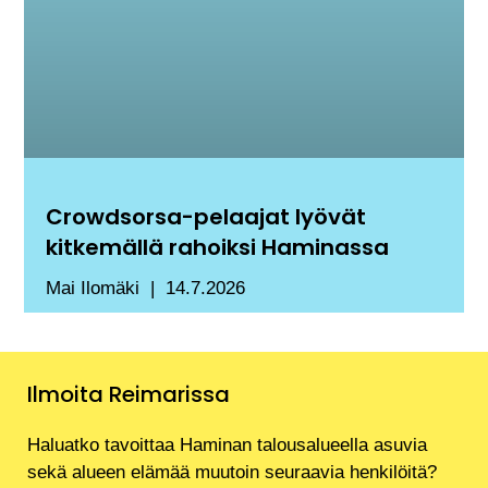
Crowdsorsa-pelaajat lyövät
kitkemällä rahoiksi Haminassa
Mai Ilomäki
14.7.2026
Ilmoita Reimarissa
Haluatko tavoittaa Haminan talousalueella asuvia
sekä alueen elämää muutoin seuraavia henkilöitä?