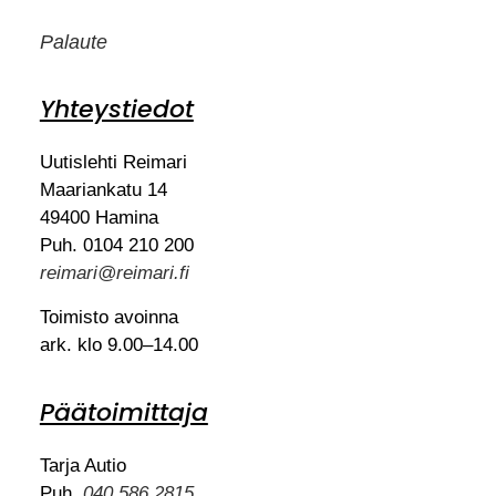
Palaute
Yhteystiedot
Uutislehti Reimari
Maariankatu 14
49400 Hamina
Puh. 0104 210 200
reimari@reimari.fi
Toimisto avoinna
ark. klo 9.00–14.00
Päätoimittaja
Tarja Autio
Puh.
040 586 2815