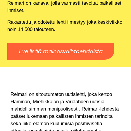
Reimari on kanava, jolla varmasti tavoitat paikalliset
ihmiset.
Rakastettu ja odotettu lehti ilmestyy joka keskiviikko
noin 14 500 talouteen.
Lue lisää mainosvaihtoehdoista
Reimari on sitoutumaton uutislehti, joka kertoo
Haminan, Miehikkälän ja Virolahden uutisia
mahdollisimman monipuolisesti. Reimari-lehdestä
pääset lukemaan paikallisten ihmisten tarinoita
sekä liike-elämän kuulumisia positiivisella
otteella, negatiivisia asioita piilottelematta.