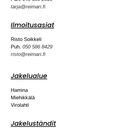
tarja@reimari.fi
Ilmoitusasiat
Risto Soikkeli
Puh.
050 586 8429
risto@reimari.fi
Jakelualue
Hamina
Miehikkälä
Virolahti
Jakeluständit