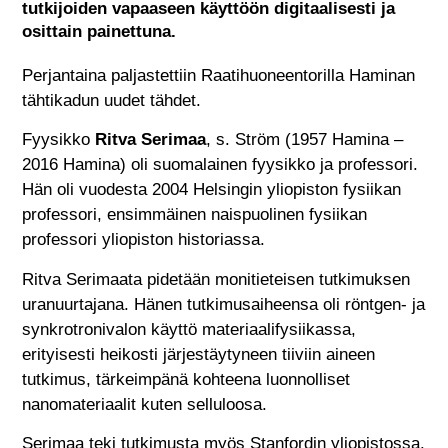
tutkijoiden vapaaseen käyttöön digitaalisesti ja
osittain painettuna.
Perjantaina paljastettiin Raatihuoneentorilla Haminan
tähtikadun uudet tähdet.
Fyysikko
Ritva Serimaa
, s. Ström (1957 Hamina –
2016 Hamina) oli suomalainen fyysikko ja professori.
Hän oli vuodesta 2004 Helsingin yliopiston fysiikan
professori, ensimmäinen naispuolinen fysiikan
professori yliopiston historiassa.
Ritva Serimaata pidetään monitieteisen tutkimuksen
uranuurtajana. Hänen tutkimusaiheensa oli röntgen- ja
synkrotronivalon käyttö materiaalifysiikassa,
erityisesti heikosti järjestäytyneen tiiviin aineen
tutkimus, tärkeimpänä kohteena luonnolliset
nanomateriaalit kuten selluloosa.
Serimaa teki tutkimusta myös Stanfordin yliopistossa.