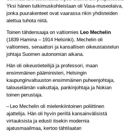
Yksi hänen tutkimuskohteistaan oli Vasa-museolaiva,
jonka puurakenteet ovat vaarassa rikin yhdisteiden
alettua tuhota niitä.
Toinen tähdensaaja on valtiomies
Leo Mechelin
(1839 Hamina – 1914 Helsinki). Mechelin oli
valtiomies, senaattori ja kansallisen oikeustaistelun
johtaja Suomen autonomian aikana.
Hän oli oikeustieteilijä ja professori, maan
ensimmäinen pääministeri, Helsingin
kaupunginvaltuuston ensimmäinen puheenjohtaja,
talouselämän vaikuttaja, pankinjohtaja ja Nokian
toinen perustaja.
– Leo Mechelin oli mielenkiintoinen poliittinen
ajattelija. Hän oli hyvin perillä kansainvälisistä
virtauksista ja edusti itsekin modernia
ajatusmaailmaa, kertoo tähtilaatan