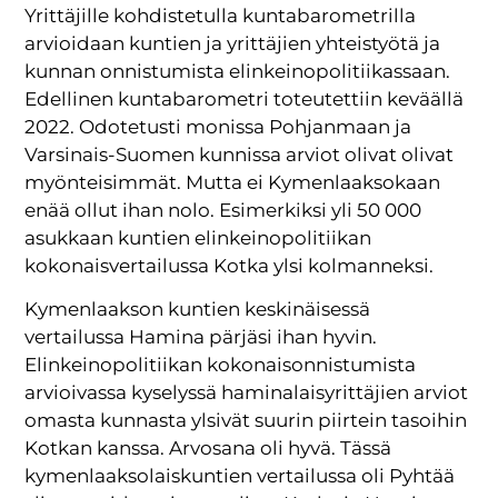
Yrittäjille kohdistetulla kuntabarometrilla
arvioidaan kuntien ja yrittäjien yhteistyötä ja
kunnan onnistumista elinkeinopolitiikassaan.
Edellinen kuntabarometri toteutettiin keväällä
2022. Odotetusti monissa Pohjanmaan ja
Varsinais-Suomen kunnissa arviot olivat olivat
myönteisimmät. Mutta ei Kymenlaaksokaan
enää ollut ihan nolo. Esimerkiksi yli 50 000
asukkaan kuntien elinkeinopolitiikan
kokonaisvertailussa Kotka ylsi kolmanneksi.
Kymenlaakson kuntien keskinäisessä
vertailussa Hamina pärjäsi ihan hyvin.
Elinkeinopolitiikan kokonaisonnistumista
arvioivassa kyselyssä haminalaisyrittäjien arviot
omasta kunnasta ylsivät suurin piirtein tasoihin
Kotkan kanssa. Arvosana oli hyvä. Tässä
kymenlaaksolaiskuntien vertailussa oli Pyhtää