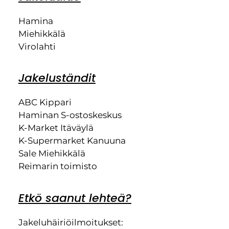
Hamina
Miehikkälä
Virolahti
Jakeluständit
ABC Kippari
Haminan S-ostoskeskus
K-Market Itäväylä
K-Supermarket Kanuuna
Sale Miehikkälä
Reimarin toimisto
Etkö saanut lehteä?
Jakeluhäiriöilmoitukset: