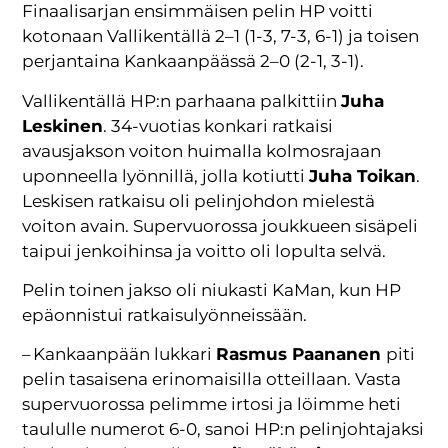
Finaalisarjan ensimmäisen pelin HP voitti
kotonaan Vallikentällä 2–1 (1-3, 7-3, 6-1) ja toisen
perjantaina Kankaanpäässä 2–0 (2-1, 3-1).
Vallikentällä HP:n parhaana palkittiin
Juha
Leskinen
. 34-vuotias konkari ratkaisi
avausjakson voiton huimalla kolmosrajaan
uponneella lyönnillä, jolla kotiutti
Juha Toikan
.
Leskisen ratkaisu oli pelinjohdon mielestä
voiton avain. Supervuorossa joukkueen sisäpeli
taipui jenkoihinsa ja voitto oli lopulta selvä.
Pelin toinen jakso oli niukasti KaMan, kun HP
epäonnistui ratkaisulyönneissään.
– Kankaanpään lukkari
Rasmus Paananen
piti
pelin tasaisena erinomaisilla otteillaan. Vasta
supervuorossa pelimme irtosi ja löimme heti
taululle numerot 6-0, sanoi HP:n pelinjohtajaksi