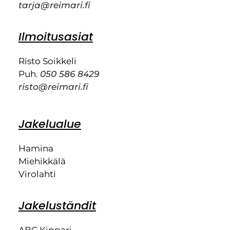
tarja@reimari.fi
Ilmoitusasiat
Risto Soikkeli
Puh.
050 586 8429
risto@reimari.fi
Jakelualue
Hamina
Miehikkälä
Virolahti
Jakeluständit
ABC Kippari