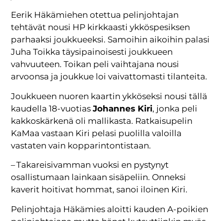
Eerik Häkämiehen otettua pelinjohtajan
tehtävät nousi HP kirkkaasti ykköspesiksen
parhaaksi joukkueeksi. Samoihin aikoihin palasi
Juha Toikka täysipainoisesti joukkueen
vahvuuteen. Toikan peli vaihtajana nousi
arvoonsa ja joukkue loi vaivattomasti tilanteita.
Joukkueen nuoren kaartin ykköseksi nousi tällä
kaudella 18-vuotias
Johannes Kiri
, jonka peli
kakkoskärkenä oli mallikasta. Ratkaisupelin
KaMaa vastaan Kiri pelasi puolilla valoilla
vastaten vain kopparintontistaan.
– Takareisivamman vuoksi en pystynyt
osallistumaan lainkaan sisäpeliin. Onneksi
kaverit hoitivat hommat, sanoi iloinen Kiri.
Pelinjohtaja Häkämies aloitti kauden A-poikien