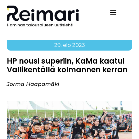
Haminan talousalueen uutislehti
29. elo 2023
HP nousi superiin, KaMa kaatui
Vallikentällä kolmannen kerran
Jorma Haapamäki