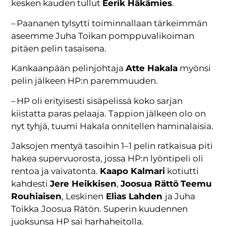
kesken kauden tullut
Eerik Häkämies
.
– Paananen tylsytti toiminnallaan tärkeimmän
aseemme Juha Toikan pomppuvalikoiman
pitäen pelin tasaisena.
Kankaanpään pelinjohtaja
Atte Hakala
myönsi
pelin jälkeen HP:n paremmuuden.
– HP oli erityisesti sisäpelissä koko sarjan
kiistatta paras pelaaja. Tappion jälkeen olo on
nyt tyhjä, tuumi Hakala onnitellen haminalaisia.
Jaksojen mentyä tasoihin 1–1 pelin ratkaisua piti
hakea supervuorosta, jossa HP:n lyöntipeli oli
rentoa ja vaivatonta.
Kaapo Kalmari
kotiutti
kahdesti
Jere Heikkisen
,
Joosua Rättö
Teemu
Rouhiaisen
, Leskinen
Elias Lahden
ja Juha
Toikka
Joosua Rätön. Superin kuudennen
juoksunsa HP sai harhaheitolla.