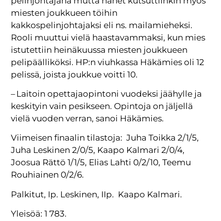
pelinjohtajana mutta hänet kutsuttiinkin myös
miesten joukkueen töihin
kakkospelinjohtajaksi eli ns. mailamieheksi.
Rooli muuttui vielä haastavammaksi, kun mies
istutettiin heinäkuussa miesten joukkueen
pelipäälliköksi. HP:n viuhkassa Häkämies oli 12
pelissä, joista joukkue voitti 10.
– Laitoin opettajaopintoni vuodeksi jäähylle ja
keskityin vain pesikseen. Opintoja on jäljellä
vielä vuoden verran, sanoi Häkämies.
Viimeisen finaalin tilastoja:
Juha Toikka 2/1/5,
Juha Leskinen 2/0/5, Kaapo Kalmari 2/0/4,
Joosua Rättö 1/1/5, Elias Lahti 0/2/10, Teemu
Rouhiainen 0/2/6.
Palkitut, Ip. Leskinen, IIp.
Kaapo Kalmari.
Yleisöä: 1 783.