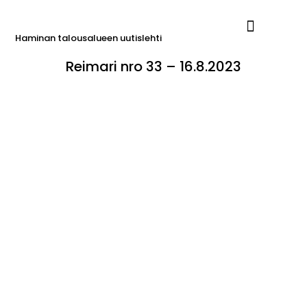
Haminan talousalueen uutislehti
Reimari nro 33 – 16.8.2023
Ilmoita Reimarissa