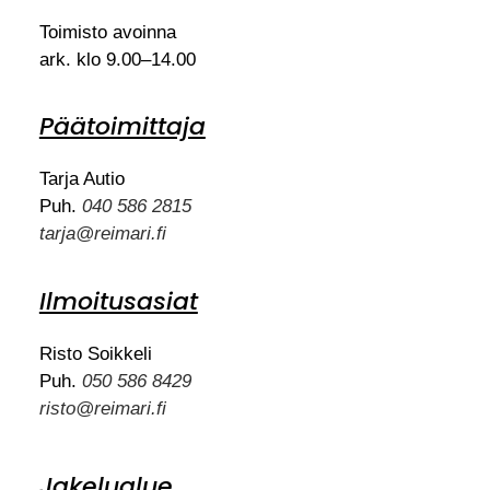
Toimisto avoinna
ark. klo 9.00–14.00
Päätoimittaja
Tarja Autio
Puh.
040 586 2815
tarja@reimari.fi
Ilmoitusasiat
Risto Soikkeli
Puh.
050 586 8429
risto@reimari.fi
Jakelualue