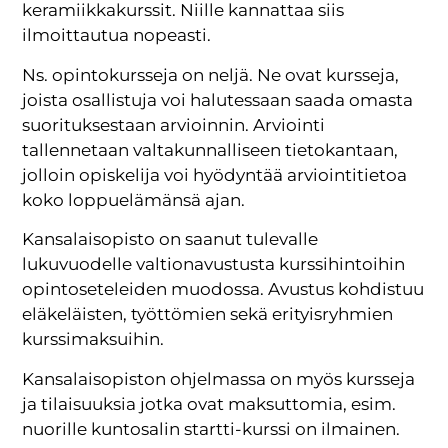
keramiikkakurssit. Niille kannattaa siis
ilmoittautua nopeasti.
Ns. opintokursseja on neljä. Ne ovat kursseja,
joista osallistuja voi halutessaan saada omasta
suorituksestaan arvioinnin. Arviointi
tallennetaan valtakunnalliseen tietokantaan,
jolloin opiskelija voi hyödyntää arviointitietoa
koko loppuelämänsä ajan.
Kansalaisopisto on saanut tulevalle
lukuvuodelle valtionavustusta kurssihintoihin
opintoseteleiden muodossa. Avustus kohdistuu
eläkeläisten, työttömien sekä erityisryhmien
kurssimaksuihin.
Kansalaisopiston ohjelmassa on myös kursseja
ja tilaisuuksia jotka ovat maksuttomia, esim.
nuorille kuntosalin startti-kurssi on ilmainen.