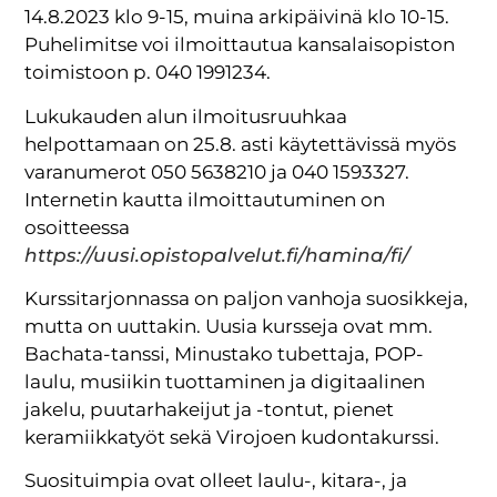
14.8.2023 klo 9-15, muina arkipäivinä klo 10-15.
Puhelimitse voi ilmoittautua kansalaisopiston
toimistoon p. 040 1991234.
Lukukauden alun ilmoitusruuhkaa
helpottamaan on 25.8. asti käytettävissä myös
varanumerot 050 5638210 ja 040 1593327.
Internetin kautta ilmoittautuminen on
osoitteessa
https://uusi.opistopalvelut.fi/hamina/fi/
Kurssitarjonnassa on paljon vanhoja suosikkeja,
mutta on uuttakin. Uusia kursseja ovat mm.
Bachata-tanssi, Minustako tubettaja, POP-
laulu, musiikin tuottaminen ja digitaalinen
jakelu, puutarhakeijut ja -tontut, pienet
keramiikkatyöt sekä Virojoen kudontakurssi.
Suosituimpia ovat olleet laulu-, kitara-, ja