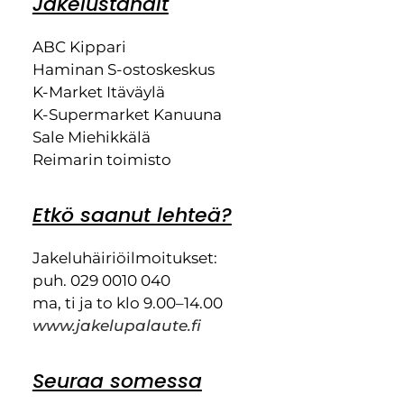
Jakeluständit
ABC Kippari
Haminan S-ostoskeskus
K-Market Itäväylä
K-Supermarket Kanuuna
Sale Miehikkälä
Reimarin toimisto
Etkö saanut lehteä?
Jakeluhäiriöilmoitukset:
puh. 029 0010 040
ma, ti ja to klo 9.00–14.00
www.jakelupalaute.fi
Seuraa somessa