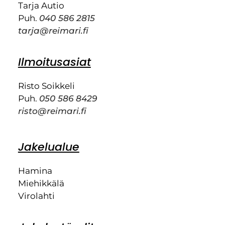
Tarja Autio
Puh.
040 586 2815
tarja@reimari.fi
Ilmoitusasiat
Risto Soikkeli
Puh.
050 586 8429
risto@reimari.fi
Jakelualue
Hamina
Miehikkälä
Virolahti