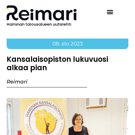
Haminan talousalueen uutislehti
08. elo 2023
Kansalaisopiston lukuvuosi
alkaa pian
Reimari