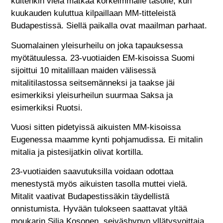
kuitenkin vielä matkaa korkeimmalle tasolle, kun
kuukauden kuluttua kilpaillaan MM-titteleistä
Budapestissä. Siellä paikalla ovat maailman parhaat.
Suomalainen yleisurheilu on joka tapauksessa
myötätuulessa. 23-vuotiaiden EM-kisoissa Suomi
sijoittui 10 mitalillaan maiden välisessä
mitalitilastossa seitsemänneksi ja taakse jäi
esimerkiksi yleisurheilun suurmaa Saksa ja
esimerkiksi Ruotsi.
Vuosi sitten pidetyissä aikuisten MM-kisoissa
Eugenessa maamme kynti pohjamudissa. Ei mitalin
mitalia ja pistesijatkin olivat kortilla.
23-vuotiaiden saavutuksilla voidaan odottaa
menestystä myös aikuisten tasolla muttei vielä.
Mitalit vaativat Budapestissäkin täydellistä
onnistumista. Hyvään tulokseen saattavat yltää
moukarin Silja Kosonen, seiväshypyn yllätysvoittaja