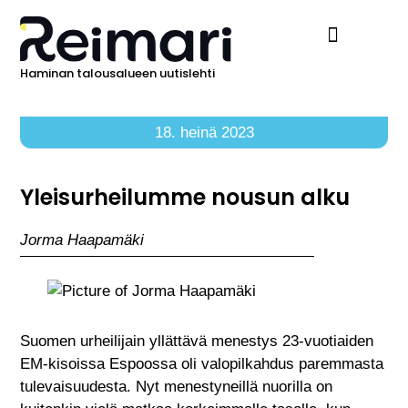
Haminan talousalueen uutislehti
Ilmoita Reimarissa
18. heinä 2023
Yleisurheilumme nousun alku
Jorma Haapamäki
Suomen urheilijain yllättävä menestys 23-vuotiaiden
EM-kisoissa Espoossa oli valopilkahdus paremmasta
tulevaisuudesta. Nyt menestyneillä nuorilla on