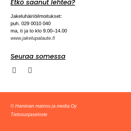
Etkö saanut lehteä?
Jakeluhäiriöilmoitukset:
puh. 029 0010 040
ma, ti ja to klo 9.00–14.00
www.jakelupalaute.fi
Seuraa somessa
©
Haminan mainos ja media Oy
Tietosuojaseloste