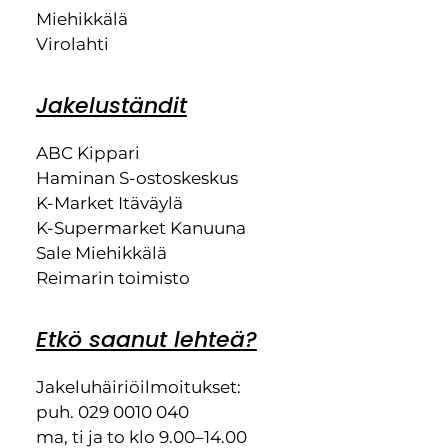
Miehikkälä
Virolahti
Jakeluständit
ABC Kippari
Haminan S-ostoskeskus
K-Market Itäväylä
K-Supermarket Kanuuna
Sale Miehikkälä
Reimarin toimisto
Etkö saanut lehteä?
Jakeluhäiriöilmoitukset:
puh. 029 0010 040
ma, ti ja to klo 9.00–14.00