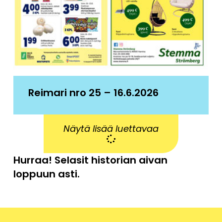
Reimari nro 25 – 16.6.2026
Näytä lisää luettavaa
Hurraa! Selasit historian aivan
loppuun asti.