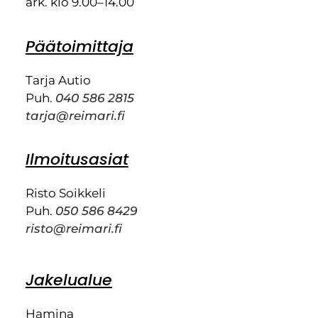
ark. klo 9.00–14.00
Päätoimittaja
Tarja Autio
Puh.
040 586 2815
tarja@reimari.fi
Ilmoitusasiat
Risto Soikkeli
Puh.
050 586 8429
risto@reimari.fi
Jakelualue
Hamina