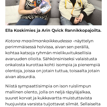
Ella Koskimies ja Arin Qvick Rannikkopajoilta.
Kotona maailmankaikkeudessa
-näyttelyn
perimmäisessä holvissa, aivan sen perällä,
kohtaa katsoja ryhmän mielikuvituksellisia
avaruuden olioita. Sähkönsiniseksi valaistusta
onkalosta kurottaa kohti isompia ja pienempiä
olentoja, joissa on jotain tuttua, toisaalta jotain
aivan absurdia.
Niistä sympaattisimpia on ison ruislimpun
mallinen olento, jolla on neljä räpyläjalkaa,
suuret korvat ja kukkavartta muistuttavista
huojuvista varsista tuijottavat silmät. Sellaiselta