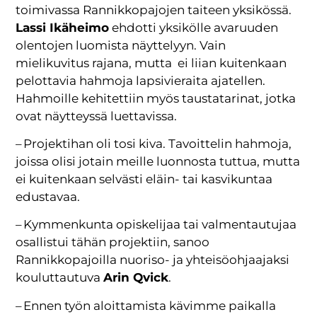
toimivassa Rannikkopajojen taiteen yksikössä.
Lassi Ikäheimo
ehdotti yksikölle avaruuden
olentojen luomista näyttelyyn. Vain
mielikuvitus rajana, mutta
ei liian kuitenkaan
pelottavia hahmoja lapsivieraita ajatellen.
Hahmoille kehitettiin myös taustatarinat, jotka
ovat näytteyssä luettavissa.
– Projektihan oli tosi kiva. Tavoittelin hahmoja,
joissa olisi jotain meille luonnosta tuttua, mutta
ei kuitenkaan selvästi eläin- tai kasvikuntaa
edustavaa.
– Kymmenkunta opiskelijaa tai valmentautujaa
osallistui tähän projektiin, sanoo
Rannikkopajoilla nuoriso- ja yhteisöohjaajaksi
kouluttautuva
Arin Qvick
.
– Ennen työn aloittamista kävimme paikalla