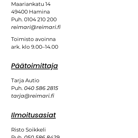
Maariankatu 14
49400 Hamina
Puh. 0104 210 200
reimari@reimari.fi
Toimisto avoinna
ark. klo 9.00–14.00
Päätoimittaja
Tarja Autio
Puh.
040 586 2815
tarja@reimari.fi
Ilmoitusasiat
Risto Soikkeli
Puh.
050 586 8429