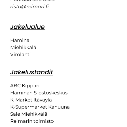
risto@reimari.fi
Jakelualue
Hamina
Miehikkälä
Virolahti
Jakeluständit
ABC Kippari
Haminan S-ostoskeskus
K-Market Itäväylä
K-Supermarket Kanuuna
Sale Miehikkälä
Reimarin toimisto