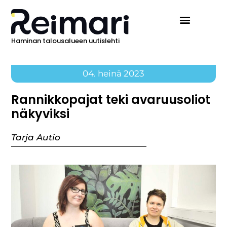
Haminan talousalueen uutislehti
04. heinä 2023
Rannikkopajat teki avaruusoliot
näkyviksi
Tarja Autio