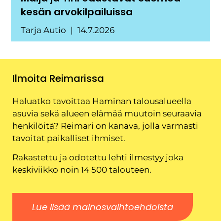
kesän arvokilpailuissa
Tarja Autio
14.7.2026
Ilmoita Reimarissa
Haluatko tavoittaa Haminan talousalueella
asuvia sekä alueen elämää muutoin seuraavia
henkilöitä? Reimari on kanava, jolla varmasti
tavoitat paikalliset ihmiset.
Rakastettu ja odotettu lehti ilmestyy joka
keskiviikko noin 14 500 talouteen.
Lue lisää mainosvaihtoehdoista