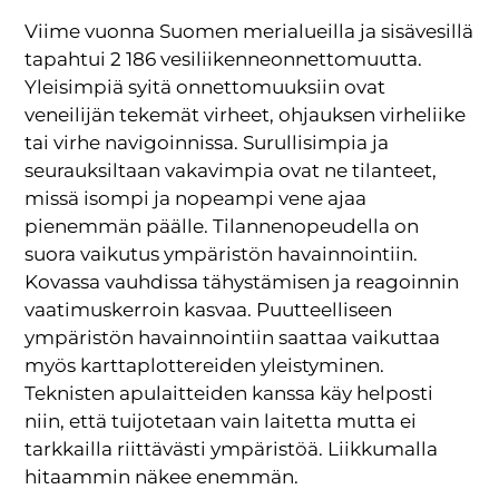
Viime vuonna Suomen merialueilla ja sisävesillä
tapahtui 2 186 vesiliikenneonnettomuutta.
Yleisimpiä syitä onnettomuuksiin ovat
veneilijän tekemät virheet, ohjauksen virheliike
tai virhe navigoinnissa. Surullisimpia ja
seurauksiltaan vakavimpia ovat ne tilanteet,
missä isompi ja nopeampi vene ajaa
pienemmän päälle. Tilannenopeudella on
suora vaikutus ympäristön havainnointiin.
Kovassa vauhdissa tähystämisen ja reagoinnin
vaatimuskerroin kasvaa. Puutteelliseen
ympäristön havainnointiin saattaa vaikuttaa
myös karttaplottereiden yleistyminen.
Teknisten apulaitteiden kanssa käy helposti
niin, että tuijotetaan vain laitetta mutta ei
tarkkailla riittävästi ympäristöä. Liikkumalla
hitaammin näkee enemmän.