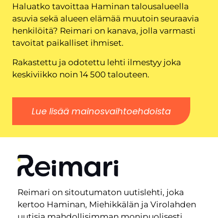
Haluatko tavoittaa Haminan talousalueella
asuvia sekä alueen elämää muutoin seuraavia
henkilöitä? Reimari on kanava, jolla varmasti
tavoitat paikalliset ihmiset.
Rakastettu ja odotettu lehti ilmestyy joka
keskiviikko noin 14 500 talouteen.
Lue lisää mainosvaihtoehdoista
Reimari on sitoutumaton uutislehti, joka
kertoo Haminan, Miehikkälän ja Virolahden
uutisia mahdollisimman monipuolisesti.