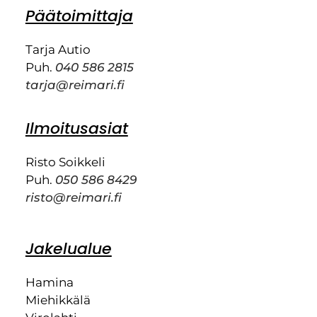
Päätoimittaja
Tarja Autio
Puh.
040 586 2815
tarja@reimari.fi
Ilmoitusasiat
Risto Soikkeli
Puh.
050 586 8429
risto@reimari.fi
Jakelualue
Hamina
Miehikkälä