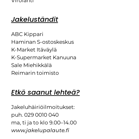
Virolahti
Jakeluständit
ABC Kippari
Haminan S-ostoskeskus
K-Market Itäväylä
K-Supermarket Kanuuna
Sale Miehikkälä
Reimarin toimisto
Etkö saanut lehteä?
Jakeluhäiriöilmoitukset:
puh. 029 0010 040
ma, ti ja to klo 9.00–14.00
www.jakelupalaute.fi