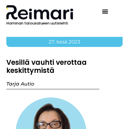
Haminan talousalueen uutislehti
27. kesä 2023
Vesillä vauhti verottaa
keskittymistä
Tarja Autio