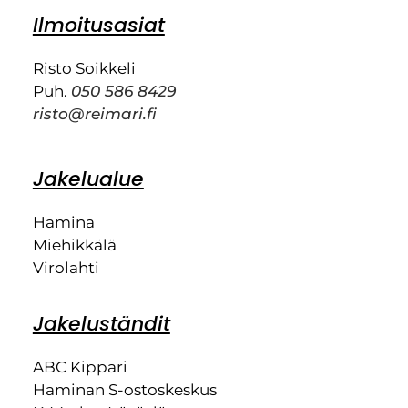
Ilmoitusasiat
Risto Soikkeli
Puh.
050 586 8429
risto@reimari.fi
Jakelualue
Hamina
Miehikkälä
Virolahti
Jakeluständit
ABC Kippari
Haminan S-ostoskeskus