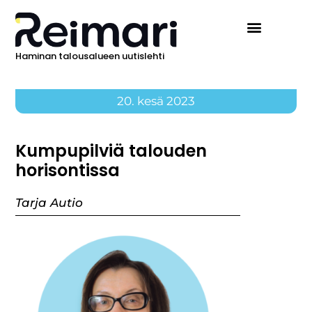
Haminan talousalueen uutislehti
20. kesä 2023
Kumpupilviä talouden
horisontissa
Tarja Autio