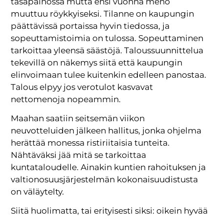
tasapainossa mutta ensi vuonna meno
muuttuu röykkyiseksi. Tilanne on kaupungin
päättävissä portaissa hyvin tiedossa, ja
sopeuttamistoimia on tulossa. Sopeuttaminen
tarkoittaa yleensä säästöjä. Taloussuunnittelua
tekevillä on näkemys siitä että kaupungin
elinvoimaan tulee kuitenkin edelleen panostaa.
Talous elpyy jos verotulot kasvavat
nettomenoja nopeammin.
Maahan saatiin seitsemän viikon
neuvotteluiden jälkeen hallitus, jonka ohjelma
herättää monessa ristiriitaisia tunteita.
Nähtäväksi jää mitä se tarkoittaa
kuntataloudelle. Ainakin kuntien rahoituksen ja
valtionosuusjärjestelmän kokonaisuudistusta
on väläytelty.
Siitä huolimatta, tai erityisesti siksi: oikein hyvää