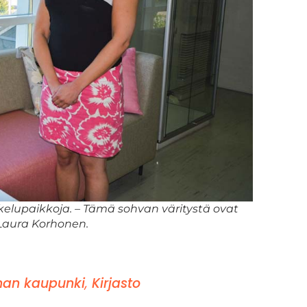
skelupaikkoja. – Tämä sohvan väritystä ovat
 Laura Korhonen.
an kaupunki
,
Kirjasto