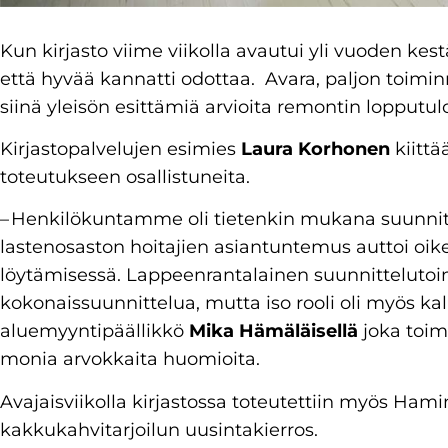
Kun kirjasto viime viikolla avautui yli vuoden kest
että hyvää kannatti odottaa.
Avara, paljon toiminn
siinä yleisön esittämiä arvioita remontin lopputul
Kirjastopalvelujen esimies
Laura Korhonen
kiittä
toteutukseen osallistuneita.
– Henkilökuntamme oli tietenkin mukana suunnitte
lastenosaston hoitajien asiantuntemus auttoi oik
löytämisessä. Lappeenrantalainen suunnittelutoi
kokonaissuunnittelua, mutta iso rooli oli myös ka
aluemyyntipäällikkö
Mika Hämäläisellä
joka toimi
monia arvokkaita huomioita.
Avajaisviikolla kirjastossa toteutettiin myös Ham
kakkukahvitarjoilun uusintakierros.