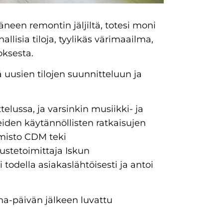
äneen remontin jäljiltä, totesi moni
allisia tiloja, tyylikäs värimaailma,
oksesta.
ä uusien tilojen suunnitteluun ja
lussa, ja varsinkin musiikki- ja
eiden käytännöllisten ratkaisujen
misto CDM teki
lustetoimittaja Iskun
 todella asiakaslähtöisesti ja antoi
ina-päivän jälkeen luvattu