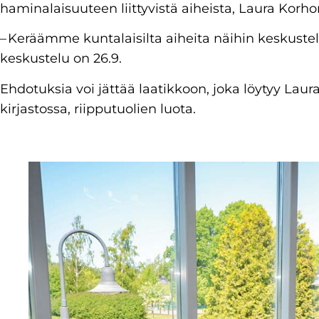
haminalaisuuteen liittyvistä aiheista, Laura Korh
– Keräämme kuntalaisilta aiheita näihin keskuste
keskustelu on 26.9.
Ehdotuksia voi jättää laatikkoon, joka löytyy Lau
kirjastossa, riipputuolien luota.