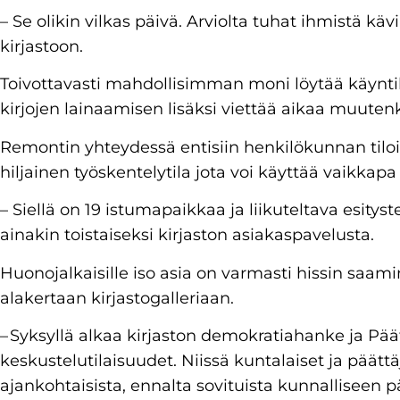
– Se olikin vilkas päivä. Arviolta tuhat ihmistä kä
kirjastoon.
Toivottavasti mahdollisimman moni löytää käyntik
kirjojen lainaamisen lisäksi viettää aikaa muutenk
Remontin yhteydessä entisiin henkilökunnan tiloi
hiljainen työskentelytila jota voi käyttää vaikkap
– Siellä on 19 istumapaikkaa ja liikuteltava esitys
ainakin toistaiseksi kirjaston asiakaspavelusta.
Huonojalkaisille iso asia on varmasti hissin saami
alakertaan kirjastogalleriaan.
– Syksyllä alkaa kirjaston demokratiahanke ja Päät
keskustelutilaisuudet. Niissä kuntalaiset ja päät
ajankohtaisista, ennalta sovituista kunnalliseen