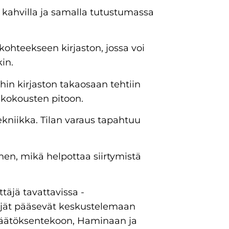
vi kahvilla ja samalla tutustumassa
ohteekseen kirjaston, jossa voi
in.
hin kirjaston takaosaan tehtiin
a kokousten pitoon.
tekniikka. Tilan varaus tapahtuu
nen, mikä helpottaa siirtymistä
täjä tavattavissa -
täjät pääsevät keskustelemaan
 päätöksentekoon, Haminaan ja