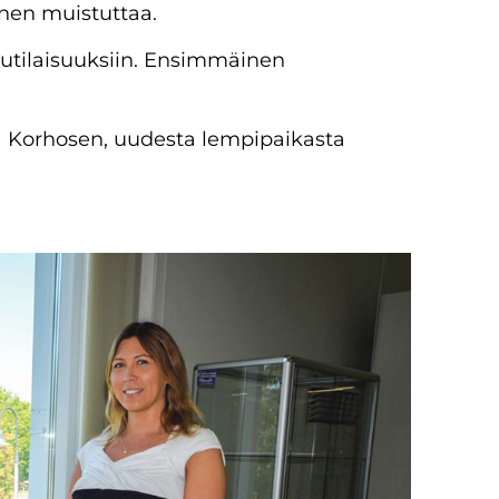
onen muistuttaa.
lutilaisuuksiin. Ensimmäinen
ra Korhosen, uudesta lempipaikasta