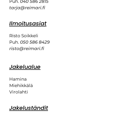
Puh.
040 586 2815
tarja@reimari.fi
Ilmoitusasiat
Risto Soikkeli
Puh.
050 586 8429
risto@reimari.fi
Jakelualue
Hamina
Miehikkälä
Virolahti
Jakeluständit