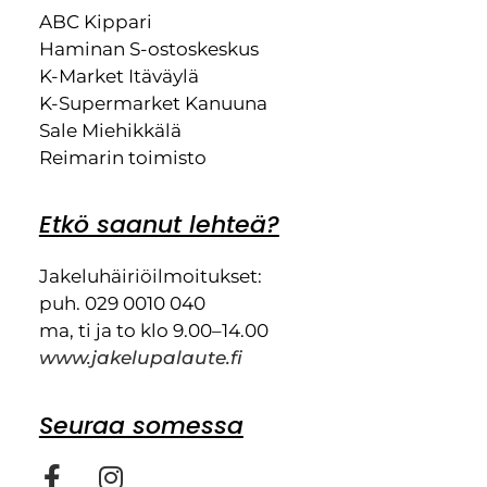
ABC Kippari
Haminan S-ostoskeskus
K-Market Itäväylä
K-Supermarket Kanuuna
Sale Miehikkälä
Reimarin toimisto
Etkö saanut lehteä?
Jakeluhäiriöilmoitukset:
puh. 029 0010 040
ma, ti ja to klo 9.00–14.00
www.jakelupalaute.fi
Seuraa somessa