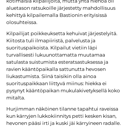
kotimaisia kilpailijoita, mutta yhtä hienoa oli
aluetason ratsukoille järjestetty mahdollisuus
kehittyä kilpailemalla Bastionin erityisissä
olosuhteissa.
Kilpailijat poikkeuksetta kehuivat järjestelyitä.
Kiitosta tuli ilmapiiristä, palvelusta ja
suorituspaikoista. Kilpailut vietiin läpi
turvallisesti lukuunottamatta muutamaa
satulasta suistumista esteratsastuksessa ja
ravien kääntöpaikalla sattunutta hevosen
liukastumista. Siinä taisikin olla ainoa
suorituspaikkaan liittyvä miinus: hiekka ei
pysynyt kääntöpaikan mukulakivetyksellä koko
mitalta.
Hurjimman näköinen tilanne tapahtui raveissa
kun kärryjen lukkokiinnitys petti kesken kisan,
hevonen pääsi irti ja kuski jäi kärryineen radalle.