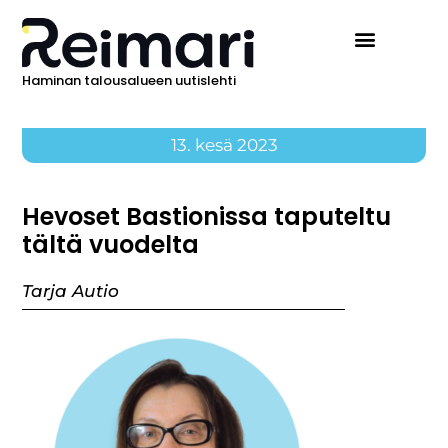
Haminan talousalueen uutislehti
13. kesä 2023
Hevoset Bastionissa taputeltu
tältä vuodelta
Tarja Autio