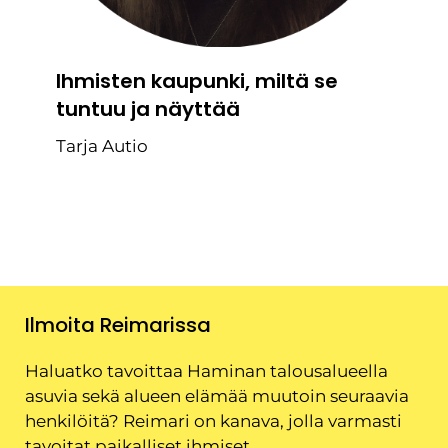
Ihmisten kaupunki, miltä se
tuntuu ja näyttää
Tarja Autio
Ilmoita Reimarissa
Haluatko tavoittaa Haminan talousalueella
asuvia sekä alueen elämää muutoin seuraavia
henkilöitä? Reimari on kanava, jolla varmasti
tavoitat paikalliset ihmiset.