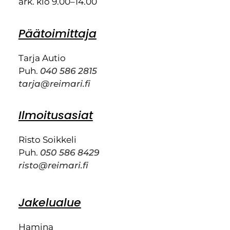
ark. klo 9.00–14.00
Päätoimittaja
Tarja Autio
Puh.
040 586 2815
tarja@reimari.fi
Ilmoitusasiat
Risto Soikkeli
Puh.
050 586 8429
risto@reimari.fi
Jakelualue
Hamina