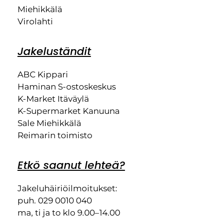
Miehikkälä
Virolahti
Jakeluständit
ABC Kippari
Haminan S-ostoskeskus
K-Market Itäväylä
K-Supermarket Kanuuna
Sale Miehikkälä
Reimarin toimisto
Etkö saanut lehteä?
Jakeluhäiriöilmoitukset:
puh. 029 0010 040
ma, ti ja to klo 9.00–14.00