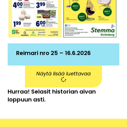
Reimari nro 25 – 16.6.2026
Näytä lisää luettavaa
Hurraa! Selasit historian aivan
loppuun asti.