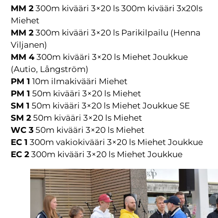
MM 2
300m kivääri 3×20 ls 300m kivääri 3x20ls
Miehet
MM 2
300m kivääri 3×20 ls Parikilpailu (Henna
Viljanen)
MM 4
300m kivääri 3×20 ls Miehet Joukkue
(Autio, Långström)
PM 1
10m ilmakivääri Miehet
PM 1
50m kivääri 3×20 ls Miehet
SM 1
50m kivääri 3×20 ls Miehet Joukkue SE
SM 2
50m kivääri 3×20 ls Miehet
WC 3
50m kivääri 3×20 ls Miehet
EC 1
300m vakiokivääri 3×20 ls Miehet Joukkue
EC 2
300m kivääri 3×20 ls Miehet Joukkue