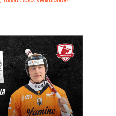
i
,
Turkian lava
,
Vehkalahden
t