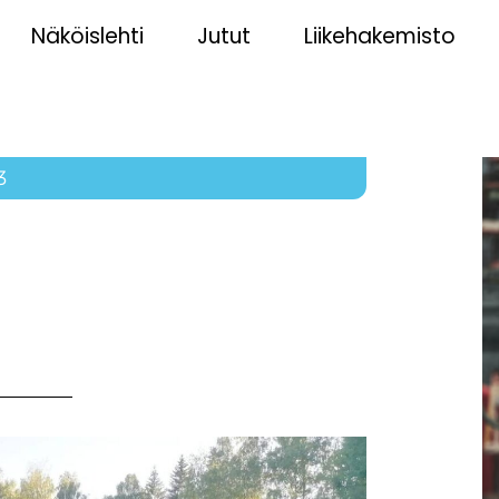
Näköislehti
Jutut
Liikehakemisto
3