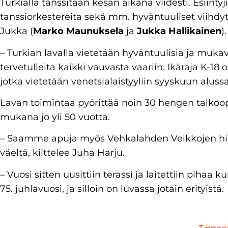
Turkialla tanssitaan kesän aikana viidesti. Esiinty
tanssiorkestereita sekä mm. hyväntuuliset viihdy
Jukka (
Marko Maunuksela
ja
Jukka Hallikainen
).
– Turkian lavalla vietetään hyväntuulisia ja mukavia
tervetulleita kaikki vauvasta vaariin. Ikäraja K-18
jotka vietetään venetsialaistyyliin syyskuun alussa
Lavan toimintaa pyörittää noin 30 hengen talkoopo
mukana jo yli 50 vuotta.
– Saamme apuja myös Vehkalahden Veikkojen hiih
väeltä, kiittelee Juha Harju.
– Vuosi sitten uusittiin terassi ja laitettiin pihaa
75. juhlavuosi, ja silloin on luvassa jotain erityistä.