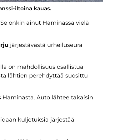
anssi-iltoina kauas.
a. Se onkin ainut Haminassa vielä
rju
järjestävästä urheiluseura
alla on mahdollisuus osallistua
sta lähtien perehdyttää suosittu
us Haminasta. Auto lähtee takaisin
oidaan kuljetuksia järjestää