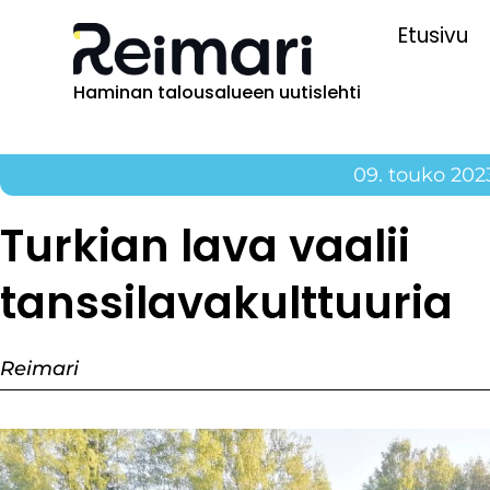
Etusivu
Haminan talousalueen uutislehti
09. touko 202
Turkian lava vaalii
tanssilavakulttuuria
Reimari