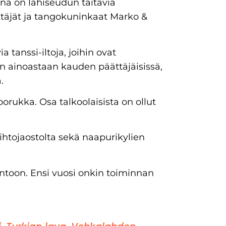
jinä on lähiseudun taitavia
ttäjät ja tangokuninkaat Marko &
 tanssi-iltoja, joihin ovat
 on ainoastaan kauden päättäjäisissä,
.
rukka. Osa talkoolaisista on ollut
tojaostolta sekä naapurikylien
 kuntoon. Ensi vuosi onkin toiminnan