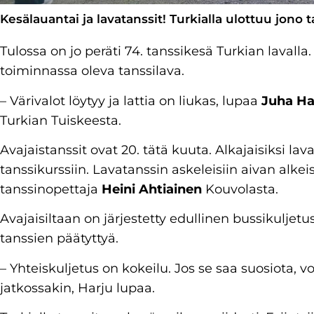
Kesälauantai ja lavatanssit! Turkialla ulottuu jono t
Tulossa on jo peräti 74. tanssikesä Turkian lavall
toiminnassa oleva tanssilava.
– Värivalot löytyy ja lattia on liukas, lupaa
Juha Ha
Turkian Tuiskeesta.
Avajaistanssit ovat 20. tätä kuuta. Alkajaisiksi lav
tanssikurssiin. Lavatanssin askeleisiin aivan alkei
tanssinopettaja
Heini Ahtiainen
Kouvolasta.
Avajaisiltaan on järjestetty edullinen bussikuljet
tanssien päätyttyä.
– Yhteiskuljetus on kokeilu. Jos se saa suosiota, v
jatkossakin, Harju lupaa.