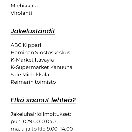
Miehikkälä
Virolahti
Jakeluständit
ABC Kippari
Haminan S-ostoskeskus
K-Market Itäväylä
K-Supermarket Kanuuna
Sale Miehikkälä
Reimarin toimisto
Etkö saanut lehteä?
Jakeluhäiriöilmoitukset:
puh. 029 0010 040
ma, ti ja to klo 9.00–14.00