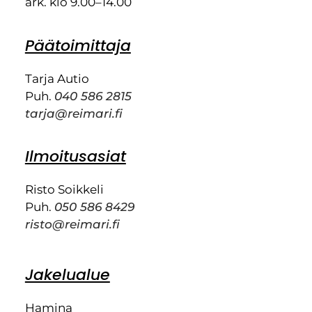
ark. klo 9.00–14.00
Päätoimittaja
Tarja Autio
Puh.
040 586 2815
tarja@reimari.fi
Ilmoitusasiat
Risto Soikkeli
Puh.
050 586 8429
risto@reimari.fi
Jakelualue
Hamina