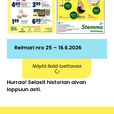
Reimari nro 25 – 16.6.2026
Näytä lisää luettavaa
Hurraa! Selasit historian aivan
loppuun asti.