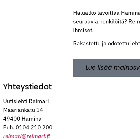
Haluatko tavoittaa Hamina
seuraavia henkilöitä? Reima
ihmiset.
Rakastettu ja odotettu leh
Lue lisää mainosv
Yhteystiedot
Uutislehti Reimari
Maariankatu 14
49400 Hamina
Puh. 0104 210 200
reimari@reimari.fi