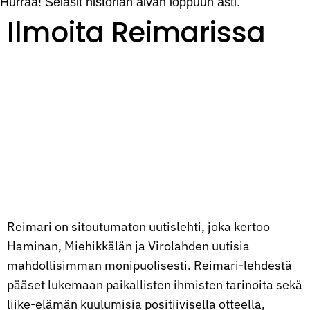
Hurraa! Selasit historian aivan loppuun asti.
Ilmoita Reimarissa
Reimari on sitoutumaton uutislehti, joka kertoo
Haminan, Miehikkälän ja Virolahden uutisia
mahdollisimman monipuolisesti. Reimari-lehdestä
pääset lukemaan paikallisten ihmisten tarinoita sekä
liike-elämän kuulumisia positiivisella otteella,