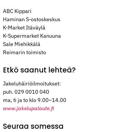
ABC Kippari
Haminan S-ostoskeskus
K-Market Itäväylä
K-Supermarket Kanuuna
Sale Miehikkälä
Reimarin toimisto
Etkö saanut lehteä?
Jakeluhäiriöilmoitukset:
puh. 029 0010 040
ma, ti ja to klo 9.00–14.00
www.jakelupalaute.fi
Seuraa somessa