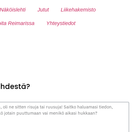
Näköislehti
Jutut
Liikehakemisto
oita Reimarissa
Yhteystiedot
lehdestä?