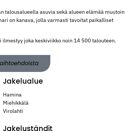
n talousalueella asuvia sekä alueen elämää muutoin
ri on kanava, jolla varmasti tavoitat paikalliset
ti ilmestyy joka keskiviikko noin 14 500 talouteen.
aihtoehdoista
Jakelualue
Hamina
Miehikkälä
Virolahti
Jakeluständit