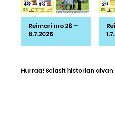
Reimari nro 28 –
Re
8.7.2026
1.7
Hurraa! Selasit historian aivan