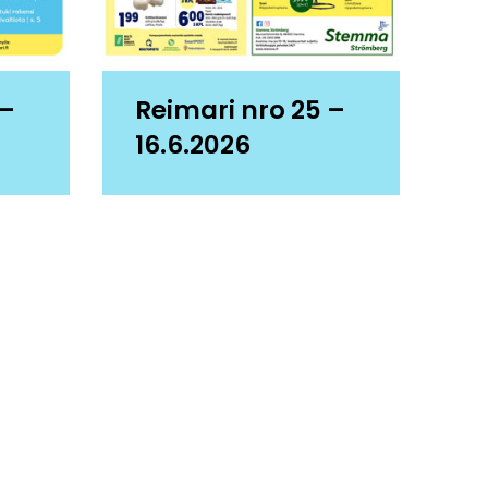
 –
Reimari nro 25 –
16.6.2026