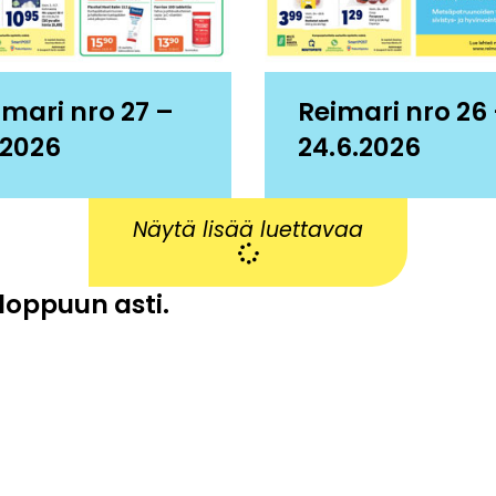
imari nro 27 –
Reimari nro 26
.2026
24.6.2026
Näytä lisää luettavaa
 loppuun asti.