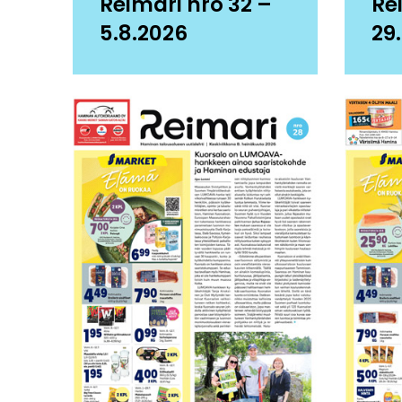
Reimari nro 32 –
Re
5.8.2026
29