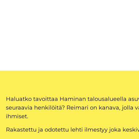
Haluatko tavoittaa Haminan talousalueella as
seuraavia henkilöitä? Reimari on kanava, jolla v
ihmiset.
Rakastettu ja odotettu lehti ilmestyy joka keski