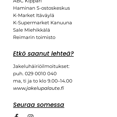
ABC Kippari
Haminan S-ostoskeskus
K-Market Itäväylä
K-Supermarket Kanuuna
Sale Miehikkälä
Reimarin toimisto
Etkö saanut lehteä?
Jakeluhäiriöilmoitukset:
puh. 029 0010 040
ma, ti ja to klo 9.00–14.00
www.jakelupalaute.fi
Seuraa somessa