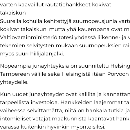
varten kaavaillut rautatiehankkeet kokivat
takaiskun
Suurella kohulla kehitettyjä suurnopeusjunia vart
kokivat takaiskun, mutta yhä kauempana ovat m
Valtiovarainministeriö totesi yhdessä liikenne- ja
tekemien selvitysten mukaan suurnopeuksien raideh
myös suuri hiilijalanjälki.
Nopeampia junayhteyksiä on suunniteltu Helsingin 
Tampereen välille sekä Helsingistä itään Porvoo
yhteydelle.
Kun uudet junayhteydet ovat kalliita ja kannattam
tarpeellista investoida. Hankkeiden laajemmat tal
vaiheessa selvittämättä, niitä on hankala tutkia
intomieliset vetäjät maakunnista kääntävät ha
varassa kuitenkin hyvinkin myönteisiksi.