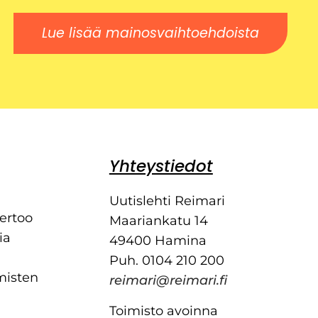
Lue lisää mainosvaihtoehdoista
Yhteystiedot
Uutislehti Reimari
kertoo
Maariankatu 14
ia
49400 Hamina
Puh. 0104 210 200
misten
reimari@reimari.fi
Toimisto avoinna