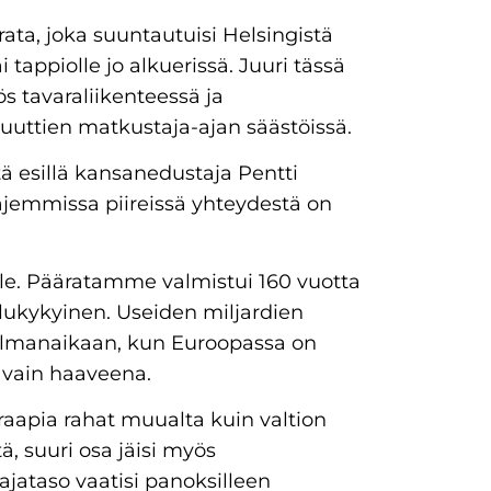
ata, joka suuntautuisi Helsingistä
 tappiolle jo alkuerissä. Juuri tässä
ös tavaraliikenteessä ja
uttien matkustaja-ajan säästöissä.
ä esillä kansanedustaja Pentti
ajemmissa piireissä yhteydestä on
lle. Pääratamme valmistui 160 vuotta
pailukykyinen. Useiden miljardien
ilmanaikaan, kun Euroopassa on
 vain haaveena.
 raapia rahat muualta kuin valtion
ä, suuri osa jäisi myös
ajataso vaatisi panoksilleen