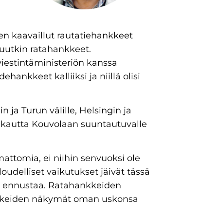
en kaavaillut rautatiehankkeet
uutkin ratahankkeet.
 viestintäministeriön kanssa
ankkeet kalliiksi ja niillä olisi
ja Turun välille, Helsingin ja
n kautta Kouvolaan suuntautuvalle
attomia, ei niihin senvuoksi ole
oudelliset vaikutukset jäivät tässä
 ja ennustaa. Ratahankkeiden
nkkeiden näkymät oman uskonsa