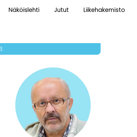
Näköislehti
Jutut
Liikehakemisto
3