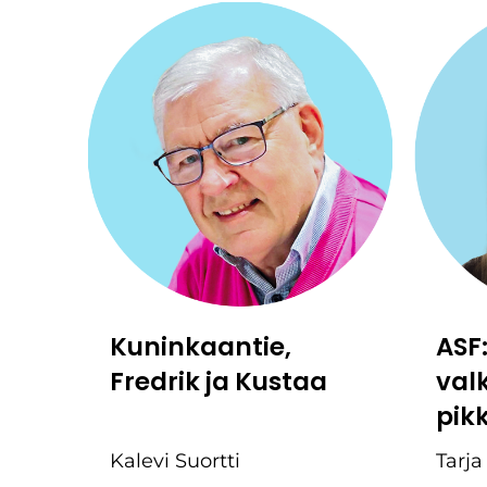
Kuninkaantie,
ASF
Fredrik ja Kustaa
val
pik
Kalevi Suortti
Tarja