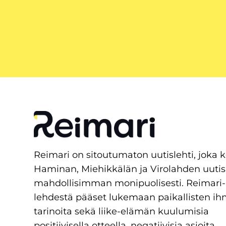
Reimari on sitoutumaton uutislehti, joka 
Haminan, Miehikkälän ja Virolahden uutis
mahdollisimman monipuolisesti. Reimari-
lehdestä pääset lukemaan paikallisten ih
tarinoita sekä liike-elämän kuulumisia
positiivisella otteella, negatiivisia asioita