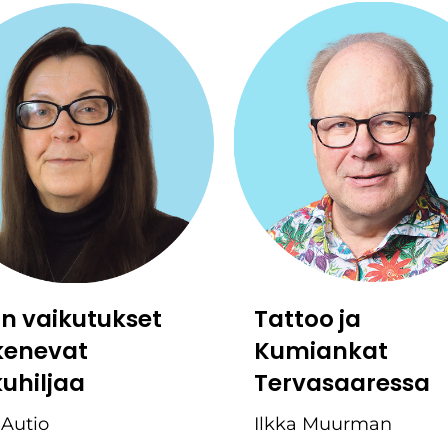
:n vaikutukset
Tattoo ja
kenevat
Kumiankat
kuhiljaa
Tervasaaressa
 Autio
Ilkka Muurman