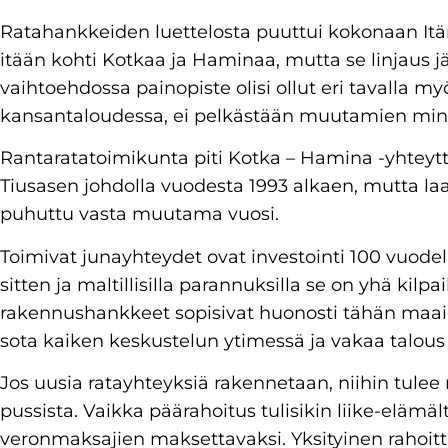
Ratahankkeiden luettelosta puuttui kokonaan Itär
itään kohti Kotkaa ja Haminaa, mutta se linjaus jäi
vaihtoehdossa painopiste olisi ollut eri tavalla my
kansantaloudessa, ei pelkästään muutamien minu
Rantaratatoimikunta piti Kotka – Hamina -yhteytt
Tiusasen johdolla vuodesta 1993 alkaen, mutta la
puhuttu vasta muutama vuosi.
Toimivat junayhteydet ovat investointi 100 vuode
sitten ja maltillisilla parannuksilla se on yhä kil
rakennushankkeet sopisivat huonosti tähän maa
sota kaiken keskustelun ytimessä ja vakaa talous
Jos uusia ratayhteyksiä rakennetaan, niihin tulee
pussista. Vaikka päärahoitus tulisikin liike-elämält
veronmaksajien maksettavaksi. Yksityinen rahoitt